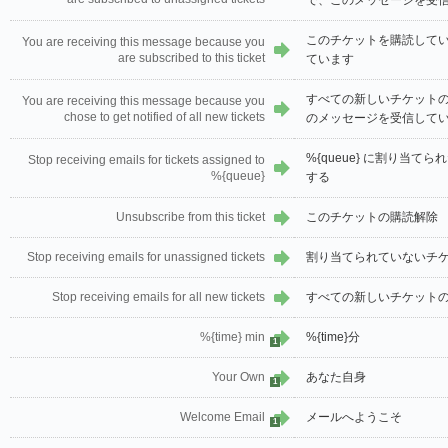
で、このメッセージを受信し
このチケットを購読して
You are receiving this message because you
are subscribed to this ticket
て​​います
すべての新しいチケット
You are receiving this message because you
chose to get notified of all new tickets
のメッセージを受信して​​
%{queue} に割り当
Stop receiving emails for tickets assigned to
%{queue}
する
Unsubscribe from this ticket
このチケットの購読解除
Stop receiving emails for unassigned tickets
割り当てられていないチ
Stop receiving emails for all new tickets
すべての新しいチケット
%{time} min
%{time}分
1
Your Own
あなた自身
1
Welcome Email
メールへようこそ
1