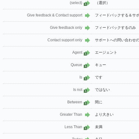
(select)
（選択）
1
Give feedback & Contact support
フィードバックする＆サ
Give feedback only
フィードバックするのみ
Contact support only
サポートへの問い合わせ
Agent
エージェント
1
Queue
キュー
1
Is
です
1
Is not
ではない
1
Between
間に
1
Greater Than
より大きい
Less Than
未満
1