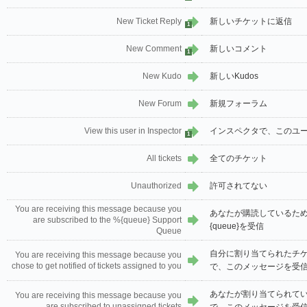
New Ticket Reply
新しいチケットに返信
1
New Comment
新しいコメント
1
New Kudo
新しいKudos
New Forum
新規フォーラム
View this user in Inspector
インスペクタで、このユ
1
All tickets
全てのチケット
Unauthorized
許可されてない
You are receiving this message because you
あなたが購読しているた
are subscribed to the %{queue} Support
{queue}を受信
Queue
自分に割り当てられたチ
You are receiving this message because you
chose to get notified of tickets assigned to you
で、このメッセージを受信し
あなたが割り当てられて
You are receiving this message because you
are subscribed to unassigned tickets