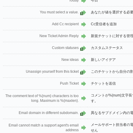
Today
今日
You must select a value.
あなたが値を選択する必
1
Add Cc recipient
Cc受信者を追加
New Ticket Admin Reply
新規チケットに対する管
Custom statuses
カスタムステータス
1
New ideas
新しいアイデア
Unassign yourself from this ticket
このチケットから自分の
1
Push Ticket
チケットを送信
コメントが%{num}文字長す
The comment text of %{num} characters is too
long. Maximum is %{maxlen}.
す。
Email domain in different subdomain.
異なるサブドメイン内の
1
メールサポート担当者の
Email cannot match a support agent's email
address
せん