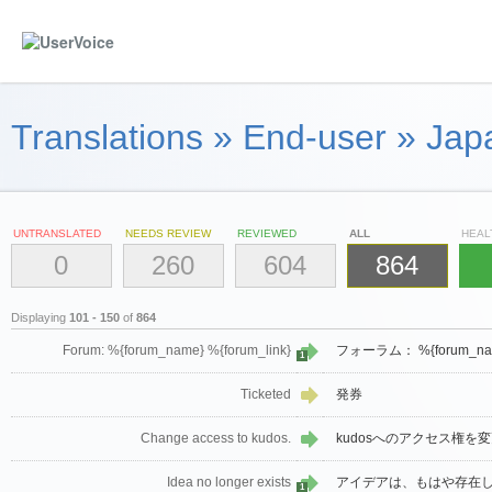
Translations
»
End-user
»
Jap
UNTRANSLATED
NEEDS REVIEW
REVIEWED
ALL
HEAL
0
260
604
864
Displaying
101 - 150
of
864
Forum: %{forum_name} %{forum_link}
フォーラム： %{forum_name
1
Ticketed
発券
Change access to kudos.
kudosへのアクセス権を
Idea no longer exists
アイデアは、もはや存在
1