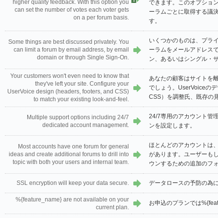
1
higher quality feedback. With this option you
できます。このオプショ
can set the number of votes each voter gets
ーラムごとに取得する議
on a per forum basis.
す。
いくつかのものは、プラ
Some things are best discussed privately. You
can limit a forum by email address, by email
ーラムをメールアドレス
domain or through Single Sign-On.
ン、あるいはシングル・
Your customers won't even need to know that
あなたの顧客はサイトを
they've left your site. Configure your
でしょう。UserVoic
UserVoice design (headers, footers, and CSS)
CSS）を調整氏、既存の
to match your existing look-and-feel.
24/7専用のアカウント
Multiple support options including 24/7
dedicated account management.
ンを設定します。
ほとんどのアカウントは
Most accounts have one forum for general
ideas and create additional forums to drill into
があります。ユーザーも
topic with both your users and internal team.
ウンするための追加のフ
SSL encryption will keep your data secure.
データロースの予防の為に
%{feature_name} are not available on your
お申込のプランでは%{feat
current plan.