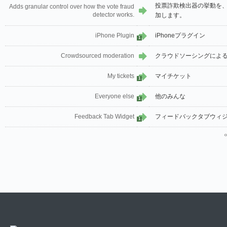
投票詐欺検出器の挙動を
Adds granular control over how the vote fraud
detector works.
加します。
iPhone Plugin
iPhoneプラグイン
1
Crowdsourced moderation
クラウドソーシングによ
My tickets
マイチケット
1
Everyone else
他のみんな
1
Feedback Tab Widget
フィードバックタブウィ
1