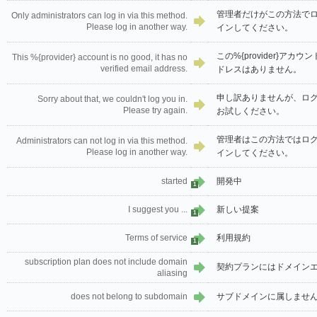
管理者だけがこの方法で
Only administrators can log in via this method.
Please log in another way.
インしてください。
この%{provider}ア
This %{provider} account is no good, it has no
verified email address.
ドレスはありません。
申し訳ありませんが、ロ
Sorry about that, we couldn't log you in.
Please try again.
お試しください。
管理者はこの方法ではロ
Administrators can not log in via this method.
Please log in another way.
インしてください。
started
開発中
1
I suggest you ...
新しい提案
1
Terms of service
利用規約
1
subscription plan does not include domain
契約プランにはドメイン
aliasing
does not belong to subdomain
サブドメインに属しませ