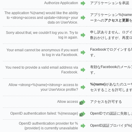
Authorize Application
アプリケーションを承認
The application %{name} would like the ability
アプリケーション%{name
to <strong>access and update</strong> your
ータへの
アクセスと更新
data on UserVoice.
申し訳ありません。ログ
Sorry about that, we couldn't log you in. Try to
log in again.
数おかけしますが、再度
Facebookでログイン
Your email cannot be anonymous if you want
to log in via Facebook.
す。
有効なFacebookのメ
You need to provide a valid email address via
Facebook.
す。
%{name}
があなたのユー
Allow <strong>%{name}</strong> access to
your UserVoice profile?
セスすることを許可しま
Allow access
アクセスを許可する
1
OpenID authentication failed: %{message}
OpenIDでの認証に失敗しま
1
OpenID authentication provider for %
OpenID認証プロバイダ%{
{provider} is currently unavailable