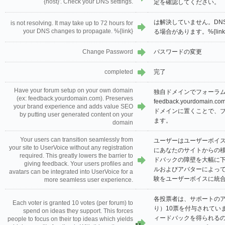
{host}'. Check your DNS settings.
定を確認してください。
は解決していません。DNS
is not resolving. It may take up to 72 hours for
your DNS changes to propagate. %{link}
る場合があります。%{link
Change Password
パスワードの変更
completed
完了
Have your forum setup on your own domain
独自ドメインでフォーラム
(ex: feedback.yourdomain.com). Preserves
feedback.yourdom
your brand experience and adds value SEO
ドメインに置くことで、ブ
by putting user generated content on your
ます。
domain
Your users can transition seamlessly from
ユーザーはユーザーボイ
your site to UserVoice without any registration
にあなたのサイトからの
required. This greatly lowers the barrier to
ドバックの障壁を大幅に
giving feedback. Your users profiles and
ルおよびアバターによっ
avatars can be integrated into UserVoice for a
験をユーザーボイスに統
more seamless user experience.
各投票者は、サポートの
Each voter is granted 10 votes (per forum) to
り）10票を付与されてい
spend on ideas they support. This forces
ィードバックを得られる
people to focus on their top ideas which yields