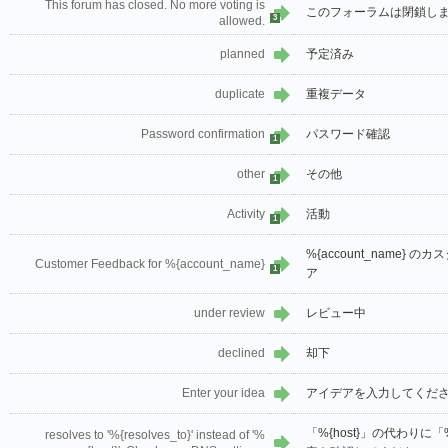
This forum has closed. No more voting is
このフォーラムは閉鎖し
3
allowed.
planned
予定済み
duplicate
重複データ
Password confirmation
パスワード確認
1
other
その他
1
Activity
活動
1
%{account_name}
Customer Feedback for %{account_name}
1
ア
under review
レビュー中
declined
却下
Enter your idea
アイデアを入力してくだ
「%{host}」の代わりに「%{
resolves to '%{resolves_to}' instead of '%