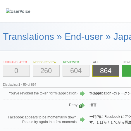
Translations
»
End-user
»
Jap
UNTRANSLATED
NEEDS REVIEW
REVIEWED
ALL
HEAL
0
260
604
864
Displaying
1 - 50
of
864
You've revoked the token for %{application}
%{application} の
Deny
拒否
2
一時的に Facebook 
Facebook appears to be momentarily down.
Please try again in a few moments.
す。しばらくしてから再