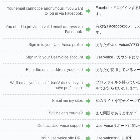
Facebookでログイン
Your email cannot be anonymous if you want
to log in via Facebook.
す。
有効なFacebookのメ
You need to provide a valid email address via
Facebook.
す。
Sign in to your UserVoice profile
あなたのUserVoiceの
Sign in to your UserVoice account
UserVoiceアカウントに
Enter the email address you used
あなたが使用しているメ
プロファイルを持っているU
We'll email you a list of UserVoice sites you
have profiles on.
ルでお知らせいたします
Email me my sites
私のサイトを電子メール
Still having trouble?
まだ問題がありますか？
Contact UserVoice support
UserVoiceサポートに問
Your UserVoice site URL
UserVoiceサイトURL