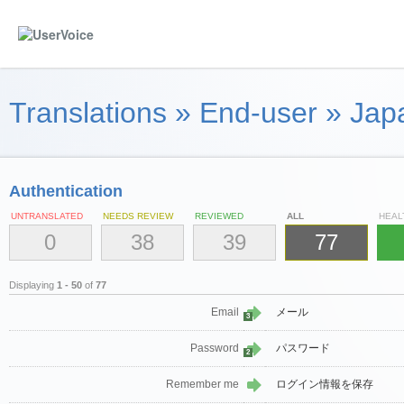
Translations
»
End-user
»
Jap
Authentication
UNTRANSLATED
NEEDS REVIEW
REVIEWED
ALL
HEAL
0
38
39
77
Displaying
1 - 50
of
77
Email
メール
3
Password
パスワード
2
Remember me
ログイン情報を保存