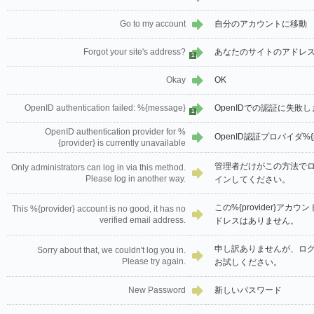
Go to my account
自分のアカウントに移動
Forgot your site's address?
あなたのサイトのアドレ
1
Okay
OK
OpenID authentication failed: %{message}
OpenIDでの認証に失敗しま
1
OpenID authentication provider for %
OpenID認証プロバイダ%{
{provider} is currently unavailable
管理者だけがこの方法で
Only administrators can log in via this method.
Please log in another way.
インしてください。
この%{provider}ア
This %{provider} account is no good, it has no
verified email address.
ドレスはありません。
申し訳ありませんが、ロ
Sorry about that, we couldn't log you in.
Please try again.
お試しください。
New Password
新しいパスワード