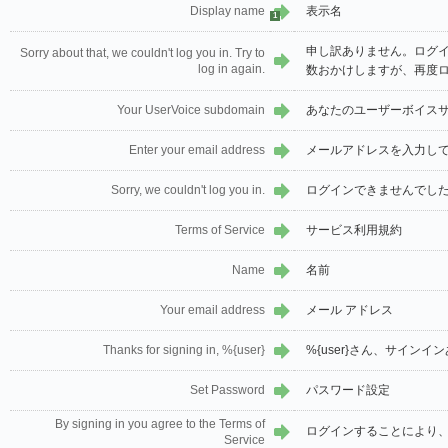
Display name
表示名
1
申し訳ありません。ログ
Sorry about that, we couldn't log you in. Try to
log in again.
数おかけしますが、再度
Your UserVoice subdomain
あなたのユーザーボイス
Enter your email address
メールアドレスを入力し
Sorry, we couldn't log you in.
ログインできませんでし
Terms of Service
サービス利用規約
Name
名前
Your email address
メール アドレス
Thanks for signing in, %{user}
%{user}さん、サイン
Set Password
パスワード設定
By signing in you agree to the Terms of
ログインすることにより
Service