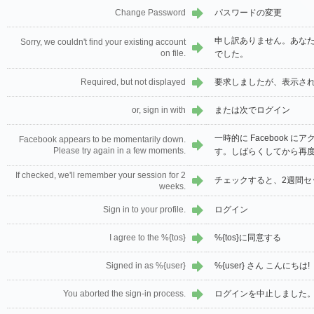
Change Password
パスワードの変更
申し訳ありません。あな
Sorry, we couldn't find your existing account
on file.
でした。
Required, but not displayed
要求しましたが、表示さ
or, sign in with
または次でログイン
一時的に Facebook 
Facebook appears to be momentarily down.
Please try again in a few moments.
す。しばらくしてから再
If checked, we'll remember your session for 2
チェックすると、2週間セ
weeks.
Sign in to your profile.
ログイン
I agree to the %{tos}
%{tos}に同意する
Signed in as %{user}
%{user} さん こんにちは!
You aborted the sign-in process.
ログインを中止しました