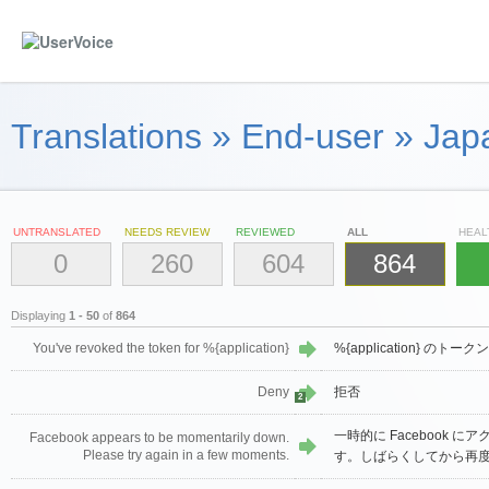
Translations
»
End-user
»
Jap
UNTRANSLATED
NEEDS REVIEW
REVIEWED
ALL
HEAL
0
260
604
864
Displaying
1 - 50
of
864
You've revoked the token for %{application}
%{application} の
Deny
拒否
2
一時的に Facebook 
Facebook appears to be momentarily down.
Please try again in a few moments.
す。しばらくしてから再