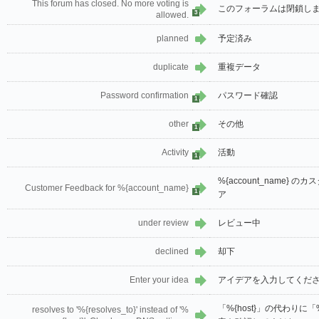
This forum has closed. No more voting is
このフォーラムは閉鎖し
3
allowed.
planned
予定済み
duplicate
重複データ
Password confirmation
パスワード確認
1
other
その他
1
Activity
活動
1
%{account_name}
Customer Feedback for %{account_name}
1
ア
under review
レビュー中
declined
却下
Enter your idea
アイデアを入力してくだ
「%{host}」の代わりに「%{
resolves to '%{resolves_to}' instead of '%