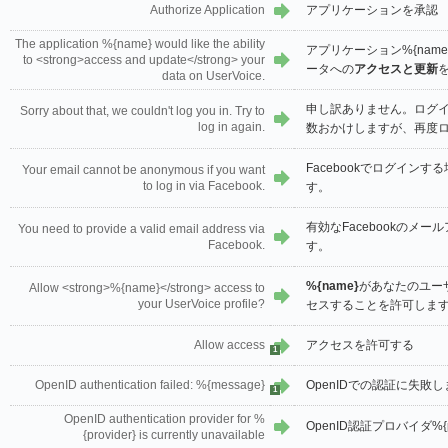
Authorize Application
アプリケーションを承認
The application %{name} would like the ability
アプリケーション%{name
to <strong>access and update</strong> your
ータへの
アクセスと更新
data on UserVoice.
申し訳ありません。ログ
Sorry about that, we couldn't log you in. Try to
log in again.
数おかけしますが、再度
Facebookでログイン
Your email cannot be anonymous if you want
to log in via Facebook.
す。
有効なFacebookのメ
You need to provide a valid email address via
Facebook.
す。
%{name}
があなたのユー
Allow <strong>%{name}</strong> access to
your UserVoice profile?
セスすることを許可しま
Allow access
アクセスを許可する
1
OpenID authentication failed: %{message}
OpenIDでの認証に失敗しま
1
OpenID authentication provider for %
OpenID認証プロバイダ%{
{provider} is currently unavailable