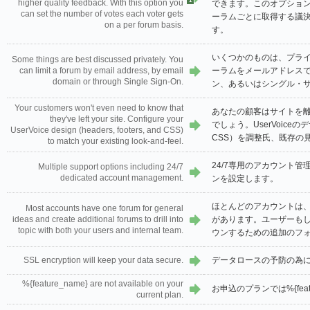
1
higher quality feedback. With this option you
できます。このオプショ
can set the number of votes each voter gets
ーラムごとに取得する議
on a per forum basis.
す。
いくつかのものは、プラ
Some things are best discussed privately. You
can limit a forum by email address, by email
ーラムをメールアドレス
domain or through Single Sign-On.
ン、あるいはシングル・
Your customers won't even need to know that
あなたの顧客はサイトを
they've left your site. Configure your
でしょう。UserVoic
UserVoice design (headers, footers, and CSS)
CSS）を調整氏、既存の
to match your existing look-and-feel.
24/7専用のアカウント
Multiple support options including 24/7
dedicated account management.
ンを設定します。
ほとんどのアカウントは
Most accounts have one forum for general
ideas and create additional forums to drill into
があります。ユーザーも
topic with both your users and internal team.
ウンするための追加のフ
SSL encryption will keep your data secure.
データロースの予防の為に
%{feature_name} are not available on your
お申込のプランでは%{feat
current plan.