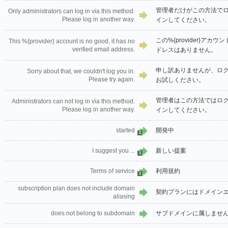
管理者だけがこの方法で
Only administrators can log in via this method.
Please log in another way.
インしてください。
この%{provider}ア
This %{provider} account is no good, it has no
verified email address.
ドレスはありません。
申し訳ありませんが、ロ
Sorry about that, we couldn't log you in.
Please try again.
お試しください。
管理者はこの方法ではロ
Administrators can not log in via this method.
Please log in another way.
インしてください。
started
開発中
1
I suggest you ...
新しい提案
1
Terms of service
利用規約
1
subscription plan does not include domain
契約プランにはドメイン
aliasing
does not belong to subdomain
サブドメインに属しませ