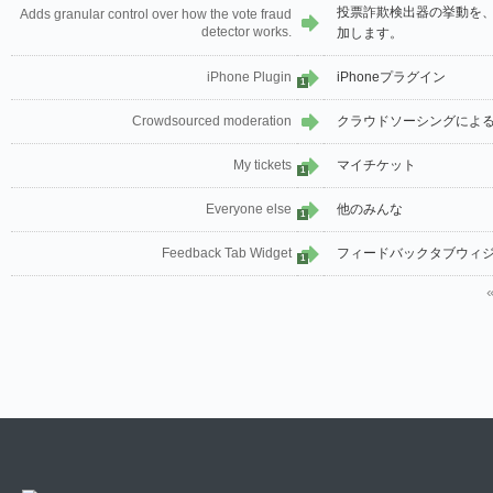
投票詐欺検出器の挙動を
Adds granular control over how the vote fraud
detector works.
加します。
iPhone Plugin
iPhoneプラグイン
1
Crowdsourced moderation
クラウドソーシングによ
My tickets
マイチケット
1
Everyone else
他のみんな
1
Feedback Tab Widget
フィードバックタブウィ
1