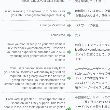
{host}'. Check your DNS settings.
定を確認してください。
は解決していません。DNS
is not resolving. It may take up to 72 hours for
your DNS changes to propagate. %{link}
る場合があります。%{link
Change Password
パスワードの変更
completed
完了
Have your forum setup on your own domain
独自ドメインでフォーラム
(ex: feedback.yourdomain.com). Preserves
feedback.yourdom
your brand experience and adds value SEO
ドメインに置くことで、ブ
by putting user generated content on your
ます。
domain
Your users can transition seamlessly from
ユーザーはユーザーボイ
your site to UserVoice without any registration
にあなたのサイトからの
required. This greatly lowers the barrier to
ドバックの障壁を大幅に
giving feedback. Your users profiles and
ルおよびアバターによっ
avatars can be integrated into UserVoice for a
験をユーザーボイスに統
more seamless user experience.
各投票者は、サポートの
Each voter is granted 10 votes (per forum) to
り）10票を付与されてい
spend on ideas they support. This forces
ィードバックを得られる
people to focus on their top ideas which yields