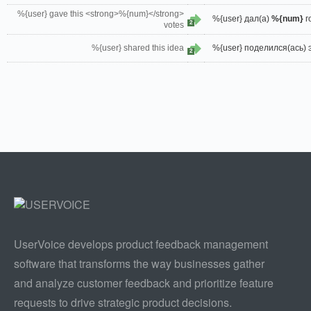
%{user} gave this <strong>%{num}</strong>
%{user} дал(а)
%{num}
г
2
votes
%{user} shared this idea
%{user} поделился(ась) 
2
UserVoice develops product feedback management
software that transforms the way businesses gather
and analyze customer feedback and prioritize feature
requests to drive strategic product decisions.