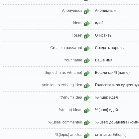
Anonymous
Анонимный
5
ideas
идей
3
Reset
Очистить
2
Create a password
Создать пароль
5
Your name
Ваше имя
2
Signed in as %{name}
Вошли как %{name}
2
Vote for an existing idea
Голосовать за существ
2
%{num} idea
%{num} идея
2
%{num} ideas
%{num} идей
3
%{user} commented
%{user} добавил(а) ком
3
%{topic} articles
статьи из %{topic}
2