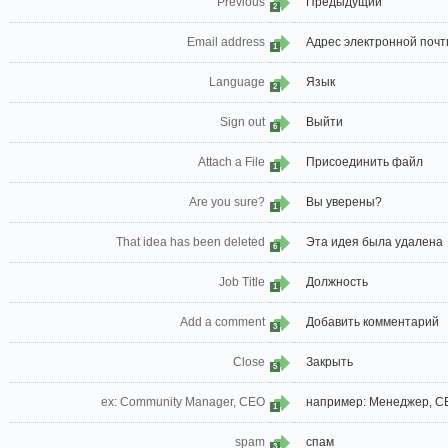
Previous
Предыдущий
2
Email address
Адрес электронной поч
1
Language
Язык
2
Sign out
Выйти
6
Attach a File
Присоединить файл
1
Are you sure?
Вы уверены?
1
That idea has been deleted
Эта идея была удалена
6
Job Title
Должность
1
Add a comment
Добавить комментарий
3
Close
Закрыть
5
ex: Community Manager, CEO
например: Менеджер, C
1
spam
спам
3