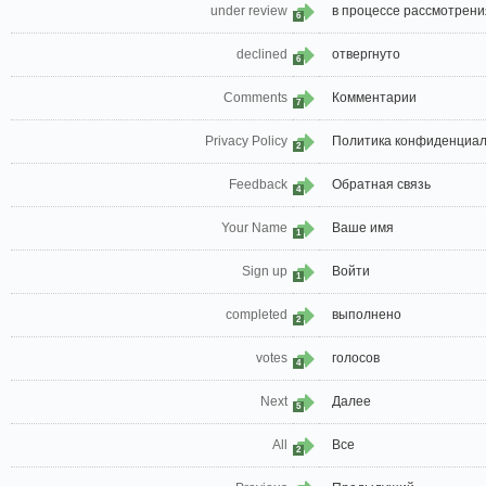
under review
в процессе рассмотрени
6
declined
отвергнуто
6
Comments
Комментарии
7
Privacy Policy
Политика конфиденциал
2
Feedback
Обратная связь
4
Your Name
Ваше имя
1
Sign up
Войти
1
completed
выполнено
2
votes
голосов
4
Next
Далее
5
All
Все
2