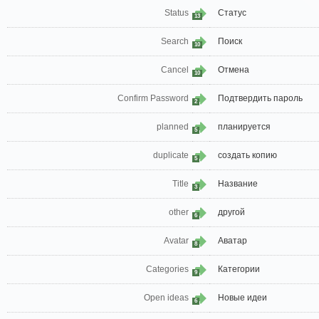
Status
Статус
13
Search
Поиск
10
Cancel
Отмена
10
Confirm Password
Подтвердить пароль
2
planned
планируется
5
duplicate
создать копию
5
Title
Название
3
other
другой
6
Avatar
Аватар
8
Categories
Категории
9
Open ideas
Новые идеи
6