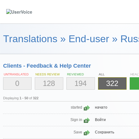
Translations
»
End-user
»
Russ
Clients - Feedback & Help Center
UNTRANSLATED
NEEDS REVIEW
REVIEWED
ALL
HEAL
0
128
194
322
Displaying
1 - 50
of
322
started
начато
6
Sign in
Войти
15
Save
Сохранить
6