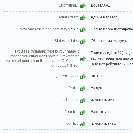
Submitting...
Добавляю...
2
Admin &rarr;
Администратор →
2
New and returning users may sign in
Новые и зарегистрирова
2
Status updates
Обновления статуса
2
If you see %{image} next to your name it
Если вы видите %{image}
means you either don't have a Gravatar for
вас нет Граватара для э
2
that email address or it is not rated G. Get one
него нет рейтинга G. Пол
for free at %{link}.
generic avatar
аватар
2
Profile
Аккаунт
4
edit name
изменить имя
2
Your title
Ваш титул
2
edit title
изменить титул
2