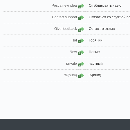
Post a new idea
Опубликовать идею
1
Contact support
Связаться со службой п
1
Give feedback
Оставьте отзыв
1
Hot
Горячий
4
New
Новые
2
private
частный
2
%{num}
%{num}
2