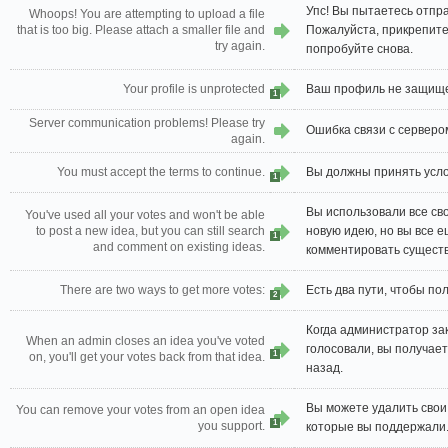
Упс! Вы пытаетесь отпр
Whoops! You are attempting to upload a file
that is too big. Please attach a smaller file and
Пожалуйста, прикрепит
try again.
попробуйте снова.
Your profile is unprotected
Ваш профиль не защищ
1
Server communication problems! Please try
Ошибка связи с серверо
again.
You must accept the terms to continue.
Вы должны принять усло
1
Вы использовали все сво
You've used all your votes and won't be able
to post a new idea, but you can still search
новую идею, но вы все е
1
and comment on existing ideas.
комментировать сущест
There are two ways to get more votes:
Есть два пути, чтобы по
2
Когда администратор за
When an admin closes an idea you've voted
голосовали, вы получает
1
on, you'll get your votes back from that idea.
назад.
Вы можете удалить свои 
You can remove your votes from an open idea
1
you support.
которые вы поддержали