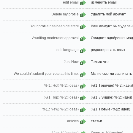
edit email
изменить email
2
Delete my profile
Удалить мой аккаунт
2
Your profile has been deleted!
Ваш аккаунт был удален
2
Awaiting moderator approval
Ожидает одобрения мо
3
edit language
редактировать язык
2
Just Now
Только что
2
We couldn't submit your vote at this time.
Мы не смогли засчитать 
1
%{1: Hot} %{2: ideas}
%{1: Горячие} %{2: идеи}
3
%{1: Top} %{2: ideas}
%{1: Лучшие} %{2: идеи}
3
%{1: New} %{2: ideas}
%{1: Новые} %{2: идеи}
2
articles
статьи
2