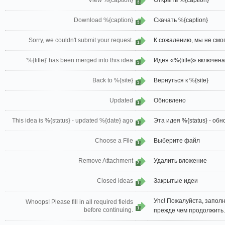
View %{caption}
Открыть %{caption}
3
Download %{caption}
Скачать %{caption}
3
Sorry, we couldn't submit your request.
К сожалению, мы не смо
1
'%{title}' has been merged into this idea
Идея «%{title}» включена
3
Back to %{site}
Вернуться к %{site}
3
Updated
Обновлено
1
This idea is %{status} - updated %{date} ago
Эта идея %{status} - об
1
Choose a File
Выберите файл
1
Remove Attachment
Удалить вложение
2
Closed ideas
Закрытые идеи
1
Упс! Пожалуйста, запол
Whoops! Please fill in all required fields
1
before continuing.
прежде чем продолжить.