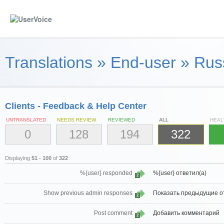
Translations
»
End-user
»
Russ
Clients - Feedback & Help Center
UNTRANSLATED
NEEDS REVIEW
REVIEWED
ALL
HEAL
0
128
194
322
Displaying
51 - 100
of
322
%{user} responded
%{user} ответил(а)
2
Show previous admin responses
Показать предыдущие о
2
Post comment
Добавить комментарий
2