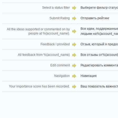
Select a status filter
Выберите фильтр стату
Submit Rating
Отправить рейтинг
Все идеи, поддержанны
All the ideas supported or commented on by
people at %{account_name}.
людьми на%{account_nam
Feedback I provided
Отзыв, который я предо
All feedback from %{account_name}
Все отзывы от%{accoun
Edit comment
Редактировать коммент
Navigation
Навигация
Your importance score has been recorded.
Ваш показатель важност