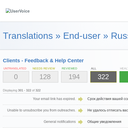
Translations
»
End-user
»
Russ
Clients - Feedback & Help Center
UNTRANSLATED
NEEDS REVIEW
REVIEWED
ALL
HEAL
0
128
194
322
Displaying
301 - 322
of
322
Your email link has expired.
Срок действия вашей сс
Unable to unsubscribe you from outreaches.
Не удалось отписать вас
General notifications
Общие уведомления