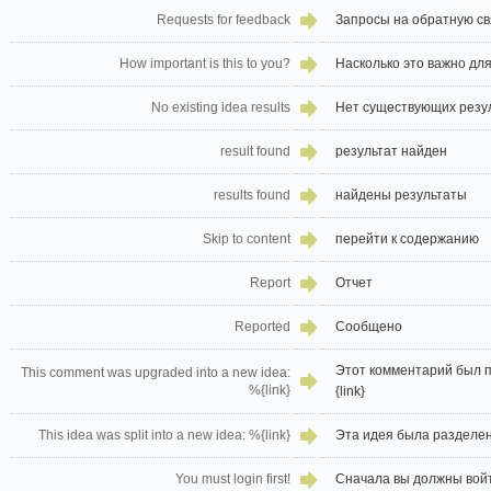
Requests for feedback
Запросы на обратную св
How important is this to you?
Насколько это важно для
No existing idea results
Нет существующих резу
result found
результат найден
results found
найдены результаты
Skip to content
перейти к содержанию
Report
Отчет
Reported
Сообщено
Этот комментарий был 
This comment was upgraded into a new idea:
%{link}
{link}
This idea was split into a new idea: %{link}
Эта идея была разделен
You must login first!
Сначала вы должны войт