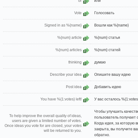
or
или
3
Vote
Голосовать
3
Signed in as %{name}
Вошли как %{name}
2
%{num} article
%{num} статья
2
%{num} articles
%{num} статей
2
thinking
думаю
2
Describe your idea
Опишите вашу идею
2
Post idea
Добавить идею
2
You have %{1:votes} left!
У вас осталось %{1:votes
2
Чтобы улучшить качеств
To help improve the overall quality of ideas,
пользователь получает 
users are given a limited number of votes.
Когда идея, за которую 
3
Once ideas you vote for are closed, your votes
закрыта, вы получите ва
will be returned to you.
обратно.