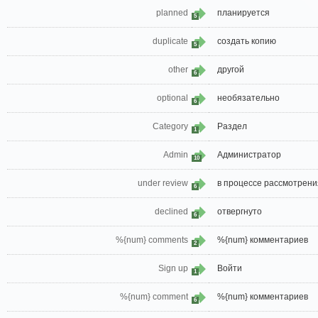
planned
планируется
5
duplicate
создать копию
5
other
другой
6
optional
необязательно
6
Category
Раздел
1
Admin
Администратор
10
under review
в процессе рассмотрени
6
declined
отвергнуто
6
%{num} comments
%{num} комментариев
2
Sign up
Войти
1
%{num} comment
%{num} комментариев
6