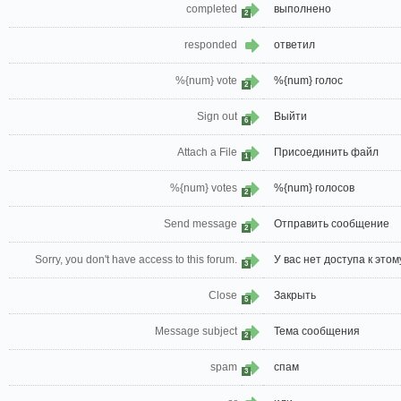
completed
выполнено
2
responded
ответил
%{num} vote
%{num} голос
2
Sign out
Выйти
6
Attach a File
Присоединить файл
1
%{num} votes
%{num} голосов
2
Send message
Отправить сообщение
2
Sorry, you don't have access to this forum.
У вас нет доступа к этом
3
Close
Закрыть
5
Message subject
Тема сообщения
2
spam
спам
3