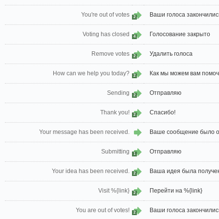
You're out of votes
Ваши голоса закончилис
2
Voting has closed
Голосование закрыто
4
Remove votes
Удалить голоса
2
How can we help you today?
Как мы можем вам помоч
2
Sending
Отправляю
2
Thank you!
Спасибо!
2
Your message has been received.
Ваше сообщение было о
Submitting
Отправляю
1
Your idea has been received.
Ваша идея была получе
2
Visit %{link}
Перейти на %{link}
2
You are out of votes!
Ваши голоса закончилис
2