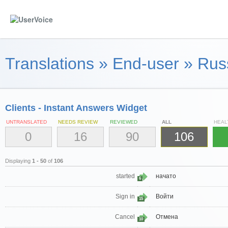
Translations
»
End-user
»
Russ
Clients - Instant Answers Widget
UNTRANSLATED
NEEDS REVIEW
REVIEWED
ALL
HEAL
0
16
90
106
Displaying
1 - 50
of
106
started
начато
6
Sign in
Войти
15
Cancel
Отмена
10