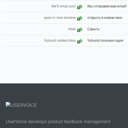
We'll email you!
Мы отправим вам email!
2
open in new window
открыть в новом окне
2
Hide
Скрыть
2
%{num} related idea
%{num} похожая идея
2
UserVoice develops product feedback management