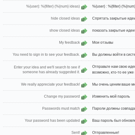
%{user}: %{filter} (%{num} ideas)
%{user} : %{filter} (%{num
2
hide closed ideas
Спрятать закрытые иде
1
show closed ideas
показать закрытые идеи
1
My feedback
Мои отзывы
1
You need to sign in to see your feedback.
Вы должны войти в систе
1
Отправьте нам свою иде
Enter your idea and we'll search to see if
1
someone has already suggested it.
возможно, кто-то ее уж
We really appreciate your feedback!
Мы очень ценим ваше м
1
Change my password
Изменить мой пароль
1
Passwords must match
Пароли должны совпада
1
Your password has been updated
Ваш пароль был обновл
1
Sent!
Отправленные!
1