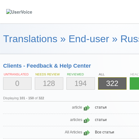
Translations
»
End-user
»
Russ
Clients - Feedback & Help Center
UNTRANSLATED
NEEDS REVIEW
REVIEWED
ALL
HEAL
0
128
194
322
Displaying
101 - 150
of
322
article
статья
2
articles
статьи
2
All Articles
Все статьи
2