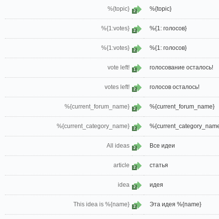
%{topic}
%{topic}
2
%{1:votes}
%{1: голосов}
2
%{1:votes}
%{1: голосов}
2
vote left!
голосование осталось!
1
votes left!
голосов осталось!
2
%{current_forum_name}
%{current_forum_name}
2
%{current_category_name}
%{current_category_nam
2
All ideas
Все идеи
2
article
статья
2
idea
идея
2
This idea is %{name}
Эта идея %{name}
2