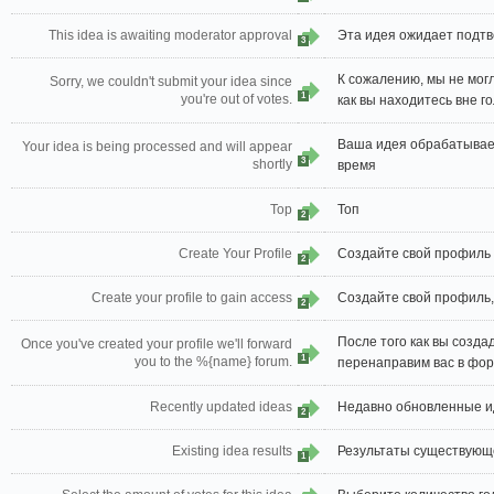
This idea is awaiting moderator approval
Эта идея ожидает подт
3
К сожалению, мы не могл
Sorry, we couldn't submit your idea since
1
you're out of votes.
как вы находитесь вне го
Ваша идея обрабатывае
Your idea is being processed and will appear
3
shortly
время
Top
Топ
2
Create Your Profile
Создайте свой профиль
2
Create your profile to gain access
Создайте свой профиль,
2
После того как вы созд
Once you've created your profile we'll forward
1
you to the %{name} forum.
перенаправим вас в фор
Recently updated ideas
Недавно обновленные и
2
Existing idea results
Результаты существующ
1