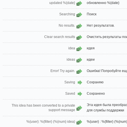
updated %{date}
обновленно %{date}
1
Searching
Поиск
2
No results.
Нет результатов.
2
Clear search results
Очистить результаты по
1
idea
идея
2
ideas
идеи
2
Error! Try again.
Ошибка! Попробуйте еще
1
Saving
Сохраняю
Saved
Сохранено
Эта идея была преобра
This idea has been converted to a private
4
support message
для службы поддержки
%{user}: %{filter} (%{num} idea)
%{user} : %{filter} (%{num
2