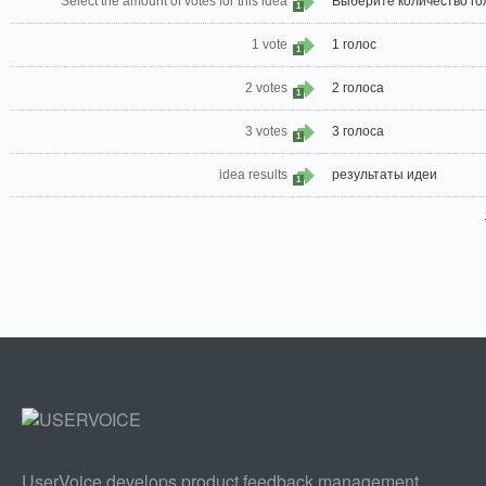
Select the amount of votes for this idea
Выберите количество го
1
1 vote
1 голос
1
2 votes
2 голоса
1
3 votes
3 голоса
1
idea results
результаты идеи
1
UserVoice develops product feedback management