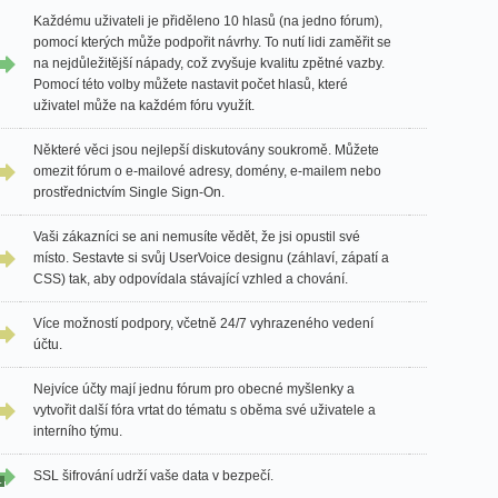
Každému uživateli je přiděleno 10 hlasů (na jedno fórum),
pomocí kterých může podpořit návrhy. To nutí lidi zaměřit se
na nejdůležitější nápady, což zvyšuje kvalitu zpětné vazby.
Pomocí této volby můžete nastavit počet hlasů, které
uživatel může na každém fóru využít.
Některé věci jsou nejlepší diskutovány soukromě. Můžete
omezit fórum o e-mailové adresy, domény, e-mailem nebo
prostřednictvím Single Sign-On.
Vaši zákazníci se ani nemusíte vědět, že jsi opustil své
místo. Sestavte si svůj UserVoice designu (záhlaví, zápatí a
CSS) tak, aby odpovídala stávající vzhled a chování.
Více možností podpory, včetně 24/7 vyhrazeného vedení
účtu.
Nejvíce účty mají jednu fórum pro obecné myšlenky a
vytvořit další fóra vrtat do tématu s oběma své uživatele a
interního týmu.
SSL šifrování udrží vaše data v bezpečí.
1