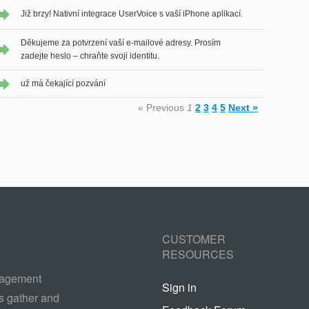
Již brzy! Nativní integrace UserVoice s vaší iPhone aplikací.
Děkujeme za potvrzení vaší e-mailové adresy. Prosím
zadejte heslo – chraňte svoji identitu.
už má čekající pozvání
« Previous
1
2
3
4
5
Next »
CUSTOMER
RESOURCES
nagement
Sign in
s gather and