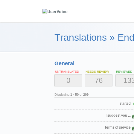
Translations
»
End
General
UNTRANSLATED
NEEDS REVIEW
REVIEWED
0
76
13
Displaying
1 - 50
of
209
started
I suggest you ...
Terms of service