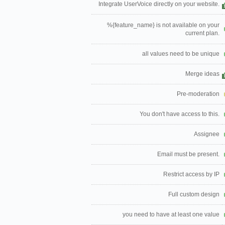
Integrate UserVoice directly on your website.
%{feature_name} is not available on your
current plan.
all values need to be unique
Merge ideas
Pre-moderation
You don't have access to this.
Assignee
Email must be present.
Restrict access by IP
Full custom design
you need to have at least one value