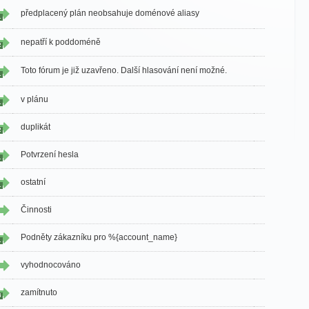
předplacený plán neobsahuje doménové aliasy
1
nepatří k poddoméně
2
Toto fórum je již uzavřeno. Další hlasování není možné.
1
v plánu
1
duplikát
2
Potvrzení hesla
1
ostatní
1
Činnosti
Podněty zákazníku pro %{account_name}
1
vyhodnocováno
zamítnuto
3