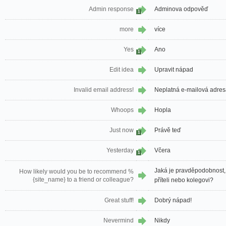
Admin response
Adminova odpověď
1
more
více
Yes
Ano
1
Edit idea
Upravit nápad
Invalid email address!
Neplatná e-mailová adres
Whoops
Hopla
Just now
Právě teď
1
Yesterday
Včera
1
Jaká je pravděpodobnost,
How likely would you be to recommend %
{site_name} to a friend or colleague?
příteli nebo kolegovi?
Great stuff!
Dobrý nápad!
Nevermind
Nikdy