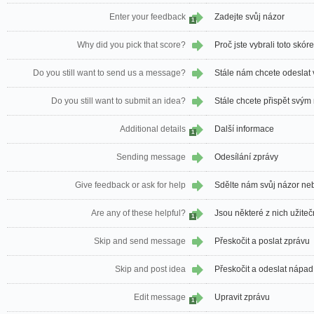
Enter your feedback
Zadejte svůj názor
1
Why did you pick that score?
Proč jste vybrali toto skór
Do you still want to send us a message?
Stále nám chcete odeslat
Do you still want to submit an idea?
Stále chcete přispět svý
Additional details
Další informace
1
Sending message
Odesílání zprávy
Give feedback or ask for help
Sdělte nám svůj názor ne
Are any of these helpful?
Jsou některé z nich užite
1
Skip and send message
Přeskočit a poslat zprávu
Skip and post idea
Přeskočit a odeslat nápad
Edit message
Upravit zprávu
1