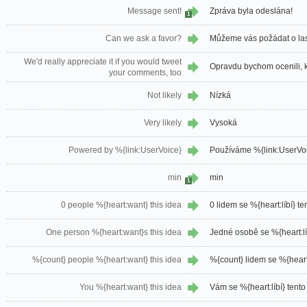
Message sent!
Zpráva byla odeslána!
1
Can we ask a favor?
Můžeme vás požádat o la
We'd really appreciate it if you would tweet
Opravdu bychom ocenili, k
your comments, too
Not likely
Nízká
Very likely
Vysoká
Powered by %{link:UserVoice}
Používáme %{link:UserVo
min
min
1
0 people %{heart:want} this idea
0 lidem se %{heart:líbí} t
One person %{heart:want}s this idea
Jedné osobě se %{heart:lí
%{count} people %{heart:want} this idea
%{count} lidem se %{heart
You %{heart:want} this idea
Vám se %{heart:líbí} tent