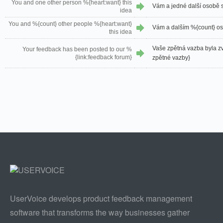
You and one other person %{heart:want} this
Vám a jedné další osobě s
idea
You and %{count} other people %{heart:want}
Vám a dalším %{count} os
this idea
Vaše zpětná vazba byla z
Your feedback has been posted to our %
{link:feedback forum}
zpětné vazby}
UserVoice develops product feedback management
software that transforms the way businesses gather