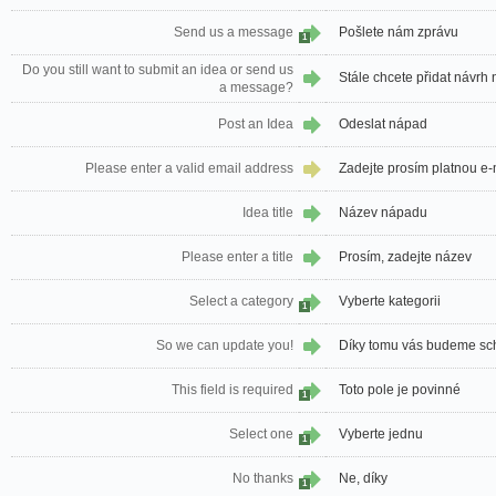
Send us a message
Pošlete nám zprávu
1
Do you still want to submit an idea or send us
Stále chcete přidat návrh
a message?
Post an Idea
Odeslat nápad
Please enter a valid email address
Zadejte prosím platnou e
Idea title
Název nápadu
Please enter a title
Prosím, zadejte název
Select a category
Vyberte kategorii
1
So we can update you!
Díky tomu vás budeme sch
This field is required
Toto pole je povinné
1
Select one
Vyberte jednu
1
No thanks
Ne, díky
1