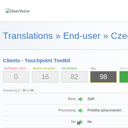
Translations
»
End-user
»
Cze
Clients - Touchpoint Toolkit
UNTRANSLATED
NEEDS REVIEW
REVIEWED
ALL
HEAL
0
16
82
98
Displaying
1 - 50
of
98
Back
Zpět
Processing
Probíhá zpracovávání
No
Ne
1