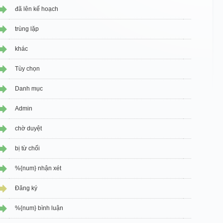
đã lên kế hoạch
trùng lặp
khác
Tùy chọn
Danh mục
Admin
chờ duyệt
bị từ chối
%{num} nhận xét
Đăng ký
%{num} bình luận