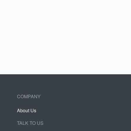
COMPANY
About Us
TALK TO US