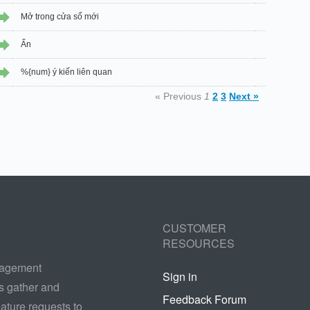
Mở trong cửa sổ mới
Ẩn
%{num} ý kiến liên quan
« Previous
1
2
3
Next »
CUSTOMER
RESOURCES
nagement
Sign in
s gather and
Feedback Forum
ature requests to