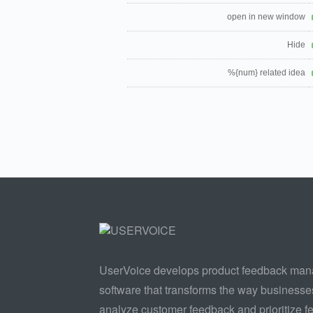
open in new window
Hide
%{num} related idea
UserVoice develops product feedback ma
software that transforms the way businesse
analyze customer feedback and prioritize fe