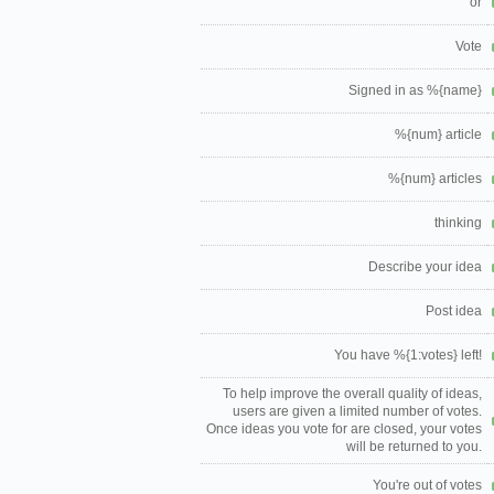
or
Vote
Signed in as %{name}
%{num} article
%{num} articles
thinking
Describe your idea
Post idea
You have %{1:votes} left!
To help improve the overall quality of ideas,
users are given a limited number of votes.
Once ideas you vote for are closed, your votes
will be returned to you.
You're out of votes