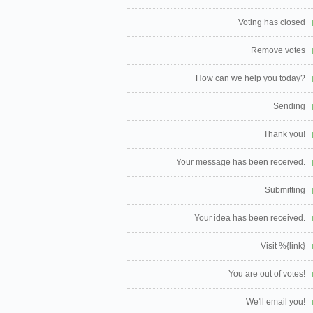
Voting has closed
Remove votes
How can we help you today?
Sending
Thank you!
Your message has been received.
Submitting
Your idea has been received.
Visit %{link}
You are out of votes!
We'll email you!