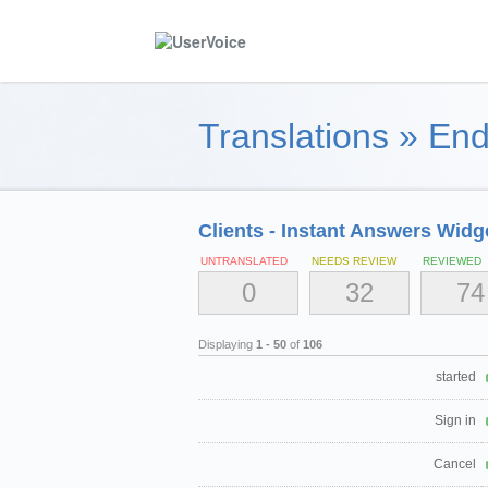
Translations
»
End
Clients - Instant Answers Widg
UNTRANSLATED
NEEDS REVIEW
REVIEWED
0
32
74
Displaying
1 - 50
of
106
started
Sign in
Cancel