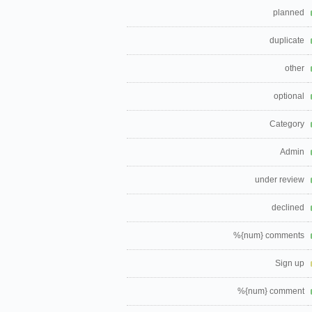
planned
duplicate
other
optional
Category
Admin
under review
declined
%{num} comments
Sign up
%{num} comment