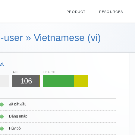
PRODUCT
RESOURCES
-user
»
Vietnamese (vi)
et
ALL
HEALTH
106
đã bắt đầu
Đăng nhập
Hủy bỏ