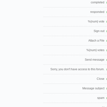
completed
responded
%{num} vote
Sign out
Attach a File
%{num} votes
Send message
Sorry, you don't have access to this forum.
Close
Message subject
spam