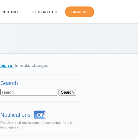
PRICING
CONTACT US
SIGN UP
Sign in
to make changes
Search
OFF
ON
Notifications
Receive email notifications of new strings for this
language set.