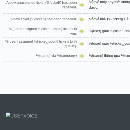
Một vé máy bay mới không
A new unassigned ticket (%{ticket}) has been
received.
được.
A new ticket (%{ticket}) has been received.
Một vé mới (%{ticket}) Đã
%{user} assigned %{ticket_count} tickets to
%{user} giao %{ticket_cou
you.
%{user} assigned %{ticket_count} tickets to %
%{user} giao %{ticket_cou
{queue}.
%{name} via %{company}
%{name} thông qua %{co