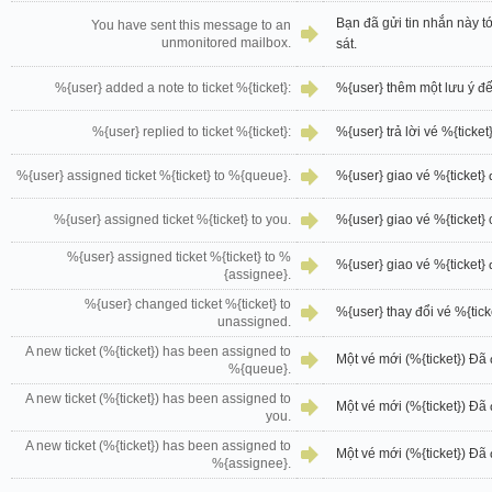
Bạn đã gửi tin nhắn này 
You have sent this message to an
unmonitored mailbox.
sát.
%{user} added a note to ticket %{ticket}:
%{user} thêm một lưu ý đế
%{user} replied to ticket %{ticket}:
%{user} trả lời vé %{ticket}
%{user} assigned ticket %{ticket} to %{queue}.
%{user} giao vé %{ticket}
%{user} assigned ticket %{ticket} to you.
%{user} giao vé %{ticket}
%{user} assigned ticket %{ticket} to %
%{user} giao vé %{ticket}
{assignee}.
%{user} changed ticket %{ticket} to
%{user} thay đổi vé %{tic
unassigned.
A new ticket (%{ticket}) has been assigned to
Một vé mới (%{ticket}) Đ
%{queue}.
A new ticket (%{ticket}) has been assigned to
Một vé mới (%{ticket}) Đã
you.
A new ticket (%{ticket}) has been assigned to
Một vé mới (%{ticket}) Đã
%{assignee}.