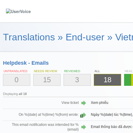
Translations
»
End-user
»
Viet
Helpdesk - Emails
UNTRANSLATED
NEEDS REVIEW
REVIEWED
ALL
HEAL
0
15
3
18
Displaying
all 18
View ticket
Xem phiếu
On %{date} at %{time} %{from} wrote:
Ngày %{date} lúc %{time}, 
1
This email notification was intended for %
Email thông báo đã được 
{email}