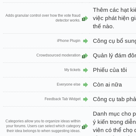
Thêm các hạt ki
Adds granular control over how the vote fraud
việc phát hiện g
1
detector works.
thế nào.
Công cụ bổ sun
iPhone Plugin
Quản lý đám đô
Crowdsourced moderation
1
Phiếu của tôi
My tickets
Còn ai nữa
Everyone else
Công cụ tab phả
Feedback Tab Widget
Danh mục cho p
ý kiến trong di
Categories allow you to organize ideas within
your forums. Users can select which category
1
viên có thể chọ
their idea belongs to when suggesting ideas.