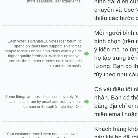
hình đại diện c
more seamless user experience.
chuyển và UserV
thiểu các bước 
Mỗi người bình 
bình chọn (trên 
Each voter is granted 10 votes (per forum) to
spend on ideas they support. This forces
ý kiến mà họ ủn
people to focus on their top ideas which yields
higher quality feedback. With this option you
họ tập trung trê
can set the number of votes each voter gets
lượng. Bạn có t
on a per forum basis.
tùy theo nhu cầu
Có vài điều tốt n
nhân. Bạn có thể
Some things are best discussed privately. You
can limit a forum by email address, by email
bằng địa chỉ ema
domain or through Single Sign-On.
miền email hoặc
Khách hàng khôn
Your customers won't even need to know that
này khi họ đã rời