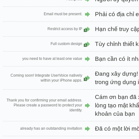
Phải có địa chỉ 
Email must be present.
Hạn chế truy cậ
Restrict access by IP
1
Tùy chỉnh thiết 
Full custom design
1
Bạn cần có ít nhấ
you need to have at least one value
Đang xây dựng! 
Coming soon! Integrate UserVoice natively
1
within your iPhone apps.
trong ứng dụng 
Cám ơn bạn đã x
Thank you for confirming your email address.
lòng tạo mật khẩ
Please create a password to protect your
identity.
khoản của bạn
Đã có một lời mờ
already has an outstanding invitation