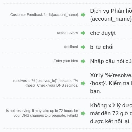
Dịch vụ Phản h
Customer Feedback for %{account_name}
{account_name}
chờ duyệt
under review
bị từ chối
declined
Nhập câu hỏi c
Enter your idea
Xử lý '%{resolve
resolves to '%{resolves_to}' instead of '%
{host}'. Kiểm tra
{host}'. Check your DNS settings.
bạn.
Không xử lý đượ
is not resolving. It may take up to 72 hours for
mất đến 72 giờ
your DNS changes to propagate. %{link}
được kết nối lại.