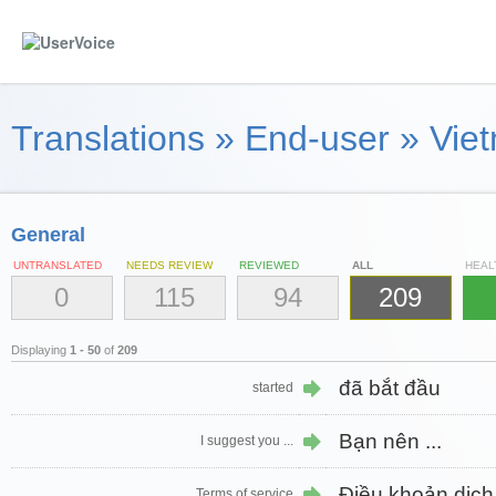
Translations
»
End-user
»
Viet
General
UNTRANSLATED
NEEDS REVIEW
REVIEWED
ALL
HEAL
0
115
94
209
Displaying
1 - 50
of
209
đã bắt đầu
started
Bạn nên ...
I suggest you ...
Điều khoản dịch
Terms of service