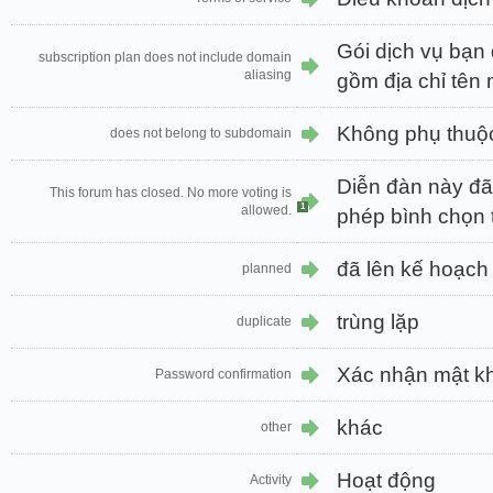
Gói dịch vụ bạn
subscription plan does not include domain
aliasing
gồm địa chỉ tên
Không phụ thuộc
does not belong to subdomain
Diễn đàn này đ
This forum has closed. No more voting is
1
allowed.
phép bình chọn 
đã lên kế hoạch
planned
trùng lặp
duplicate
Xác nhận mật k
Password confirmation
khác
other
Hoạt động
Activity