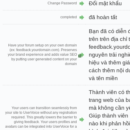
Đổi mật khẩu
Change Password
đã hoàn tất
completed
Bạn đã có diễn đ
trên trên địa chỉ
Have your forum setup on your own domain
feedback.yourd
(ex: feedback.yourdomain.com). Preserves
nguyên trải ngh
your brand experience and adds value SEO
1
by putting user generated content on your
hiệu và thêm gi
domain
cách thêm nội d
và tên miền
Thành viên có t
trang web của b
mà không cần y
Your users can transition seamlessly from
your site to UserVoice without any registration
Giúp thành viên
required. This greatly lowers the barrier to
giving feedback. Your users profiles and
nào khi phản hồ
avatars can be integrated into UserVoice for a