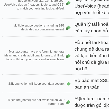
they've left your site. Configure your
1
UserVoice design (headers, footers, and CSS)
UserVoice (head
to match your existing look-and-feel.
hợp với thiết kế
Quản lý tài khoả
Multiple support options including 24/7
1
dedicated account management.
của tùy chọn hỗ 
Hầu hết tài kho
chung để đưa ra
Most accounts have one forum for general
và tạo diễn đàn 
ideas and create additional forums to drill into
1
topic with both your users and internal team.
nối chủ đề giữa
nội bộ
Bộ bảo mật SSL 
SSL encryption will keep your data secure.
bạn an toàn
%{feature_name
%{feature_name} are not available on your
1
current plan.
được trên gói dịc