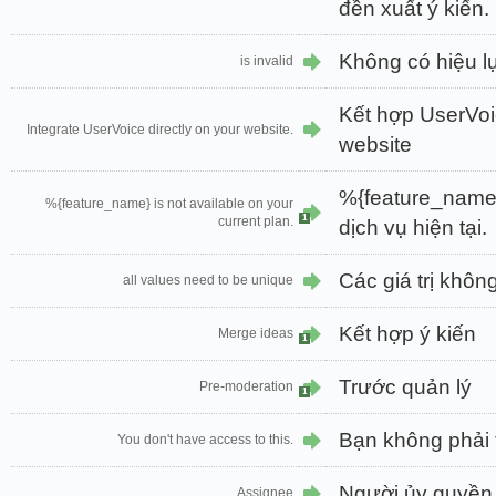
đền xuất ý kiến.
Không có hiệu l
is invalid
Kết hợp UserVoic
Integrate UserVoice directly on your website.
website
%{feature_name}
%{feature_name} is not available on your
1
current plan.
dịch vụ hiện tại.
Các giá trị khô
all values need to be unique
Kết hợp ý kiến
Merge ideas
1
Trước quản lý
Pre-moderation
1
Bạn không phải 
You don't have access to this.
Người ủy quyền
Assignee