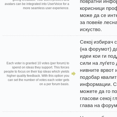
повратни инфо
avatars can be integrated into UserVoice for a
корисници про
more seamless user experience.
може да се инт
за повеќе лесн
искуство.
Секој избирач 
(на форумот) д
идеи кои ги по
сили на луѓето
Each voter is granted 10 votes (per forum) to
spend on ideas they support. This forces
нивните врвот и
people to focus on their top ideas which yields
higher quality feedback. With this option you
подобар квалит
can set the number of votes each voter gets
информации. Со
on a per forum basis.
можете да го п
гласови секој г
глава на форум