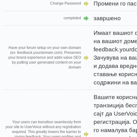
Промени го па
Change Password
завршено
completed
Имаат вашиот 
на вашиот доме
Have your forum setup on your own domain
feedback.yourd
(ex: feedback.yourdomain.com). Preserves
Зачувува на ва
your brand experience and adds value SEO
by putting user generated content on your
и додава вредн
domain
ставање корис
содржини на в
Вашите корисн
транзиција бес
сајт да UserVoi
регистрација. 
Your users can transition seamlessly from
your site to UserVoice without any registration
го намалува ба
required. This greatly lowers the barrier to
giving feedback. Your users profiles and