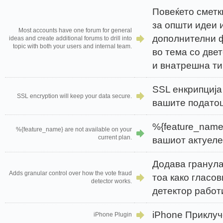
Повеќето смет
за општи идеи 
Most accounts have one forum for general
дополнителни 
ideas and create additional forums to drill into
topic with both your users and internal team.
во тема со две
и внатрешна ти
SSL енкрипција
SSL encryption will keep your data secure.
вашите податоц
%{feature_name
%{feature_name} are not available on your
current plan.
вашиот актуеле
Додава гранула
Adds granular control over how the vote fraud
тоа како гласо
detector works.
детектор работ
iPhone Приклуч
iPhone Plugin