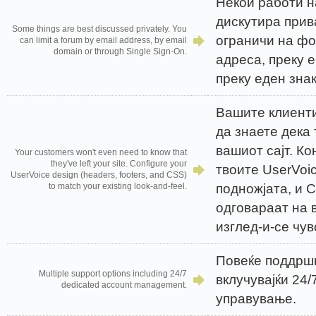
Некои работи н
дискутира прив
Some things are best discussed privately. You
ограничи на фо
can limit a forum by email address, by email
domain or through Single Sign-On.
адреса, преку 
преку еден знак
Вашите клиенти
да знаете дека 
вашиот сајт. Ко
Your customers won't even need to know that
they've left your site. Configure your
твоите UserVoic
UserVoice design (headers, footers, and CSS)
подножјата, и C
to match your existing look-and-feel.
одговараат на 
изглед-и-се чув
Повеќе поддршк
Multiple support options including 24/7
вклучувајќи 24/
dedicated account management.
управување.