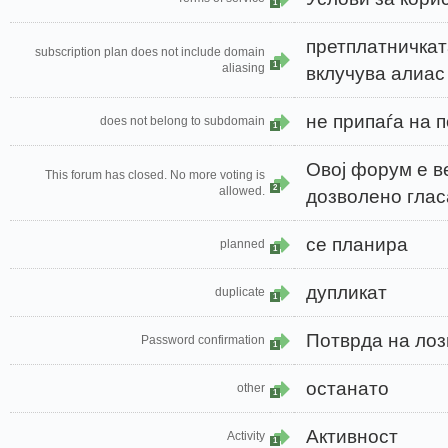
1
претплатничкат
subscription plan does not include domain
1
aliasing
вклучува алиас
не припаѓа на 
does not belong to subdomain
1
Овој форум е в
This forum has closed. No more voting is
2
allowed.
дозволено глас
се планира
planned
1
дупликат
duplicate
1
Потврда на лоз
Password confirmation
1
останато
other
1
Активност
Activity
1