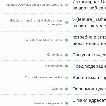
Интегрираат Us
Integrate UserVoice directly on your website.
вашиот веб-сајт
%{feature_name
%{feature_name} is not available on your
current plan.
вашиот актуеле
потребно е сит
all values need to be unique
бидат единств
Спојување иде
Merge ideas
Пред модераци
Pre-moderation
Вие не имаат п
You don't have access to this.
Оплномоштува
Assignee
Е маил адресат
Email must be present.