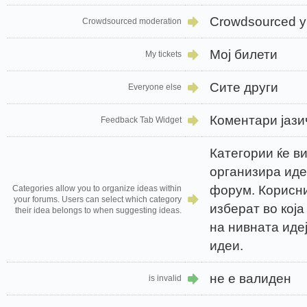
Crowdsourced 
Crowdsourced moderation
Мој билети
My tickets
Сите други
Everyone else
Коментари јази
Feedback Tab Widget
Категории ќе в
организира иде
форум. Корисн
Categories allow you to organize ideas within
your forums. Users can select which category
изберат во која
their idea belongs to when suggesting ideas.
на нивната идеј
идеи.
не е валиден
is invalid