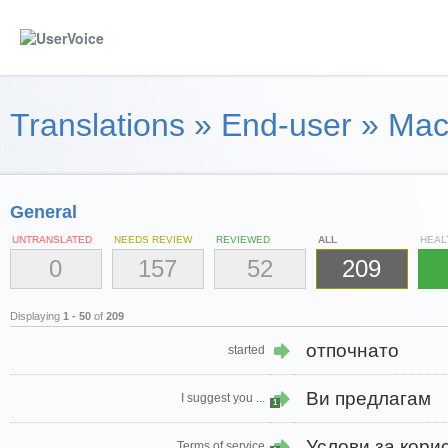
Translations
»
End-user
»
Mac
General
UNTRANSLATED
NEEDS REVIEW
REVIEWED
ALL
HEAL
0
157
52
209
Displaying
1 - 50
of
209
отпочнато
started
Ви предлагам
I suggest you ...
1
Услови за кори
Terms of service