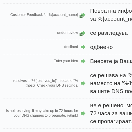
Повратна инфо
Customer Feedback for %{account_name}
1
за %{account_
се разгледува
under review
1
одбиено
declined
Внесете ја Ваш
Enter your idea
се решава на '%
resolves to '%{resolves_to}' instead of '%
наместо на '%{h
{host}'. Check your DNS settings.
вашите DNS по
не е решено. м
is not resolving. It may take up to 72 hours for
72 часа за ваш
your DNS changes to propagate. %{link}
се пропагираат.