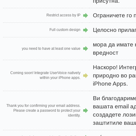
присутна.
Ограничете го 
Restrict access by IP
Целосно прилаг
Full custom design
мора да имате 
you need to have at least one value
вредност
Наскоро! Интег
Coming soon! Integrate UserVoice natively
природно во ра
within your iPhone apps.
iPhone Apps.
Ви благодариме
вашата email а
Thank you for confirming your email address.
Please create a password to protect your
создадете лозин
identity.
заштитиле ваши