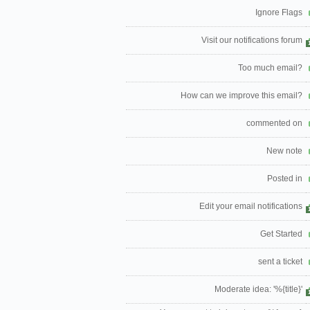
Ignore Flags
Visit our notifications forum
Too much email?
How can we improve this email?
commented on
New note
Posted in
Edit your email notifications
Get Started
sent a ticket
Moderate idea: '%{title}'