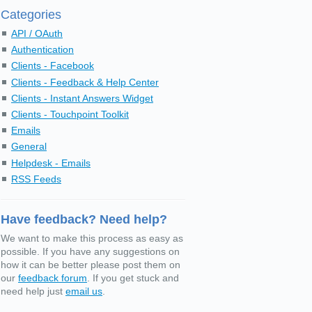
Categories
API / OAuth
Authentication
Clients - Facebook
Clients - Feedback & Help Center
Clients - Instant Answers Widget
Clients - Touchpoint Toolkit
Emails
General
Helpdesk - Emails
RSS Feeds
Have feedback? Need help?
We want to make this process as easy as
possible. If you have any suggestions on
how it can be better please post them on
our
feedback forum
. If you get stuck and
need help just
email us
.