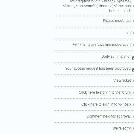
Your request to join <strong>%{name}
</strong> on <em>%{sitename}</em> has
been denied.
Please moderate
on
%{n} items are awaiting moderation
Daily summary for
Your access request has been approved
View ticket
Click here to sign in to the forum
Click here to sign in to %{host}
Comment held for approval
We're sorry