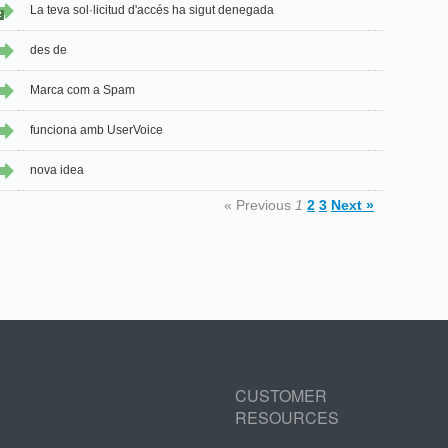
La teva sol·licitud d'accés ha sigut denegada
2
des de
Marca com a Spam
funciona amb UserVoice
nova idea
« Previous
1
2
3
Next »
CUSTOMER
RESOURCES