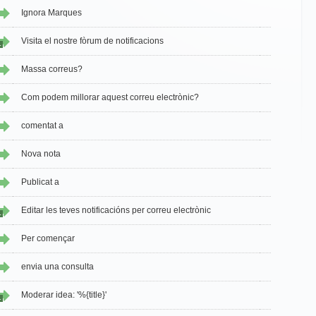
Ignora Marques
Visita el nostre fòrum de notificacions
1
Massa correus?
Com podem millorar aquest correu electrònic?
comentat a
Nova nota
Publicat a
Editar les teves notificacións per correu electrònic
1
Per començar
envia una consulta
Moderar idea: '%{title}'
1