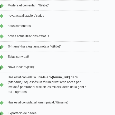
Modera el comentari: '%{title}'
2
nova actualització d'status
nous comentaris
noves actualitzacions d'status
%{name} ha afegit una nota a '%{title}'
1
Estas convidat!
Nova idea: '%{title}'
1
Has estat convidat a unir-te a
%{forum_link}
de
%
{sitename}
. Aquest és un fòrum privat amb accés per
invitació per trobar i discutir les millors idees de la gent a
qui li agrades.
Has estat convidat al fòrum privat, %{name}
Exportació de dades
2