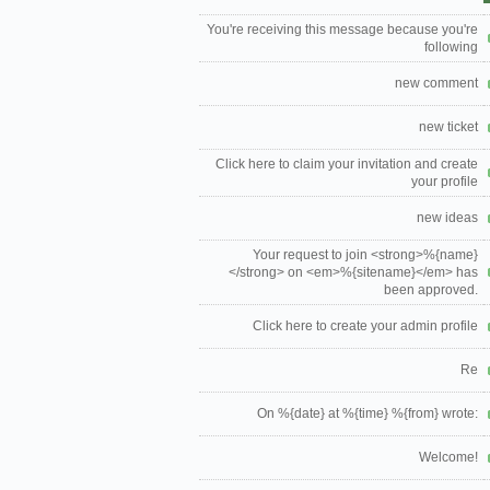
You're receiving this message because you're
following
new comment
new ticket
Click here to claim your invitation and create
your profile
new ideas
Your request to join <strong>%{name}
</strong> on <em>%{sitename}</em> has
been approved.
Click here to create your admin profile
Re
On %{date} at %{time} %{from} wrote:
Welcome!