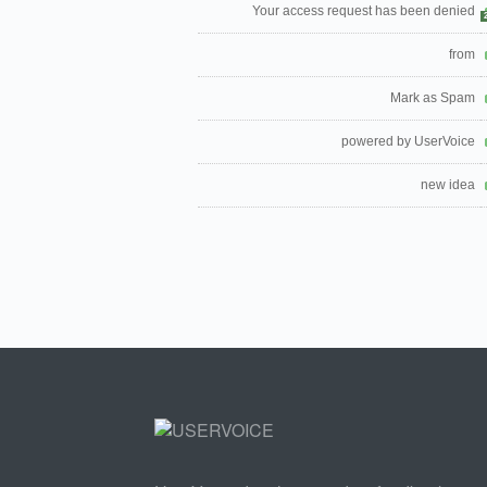
Your access request has been denied
from
Mark as Spam
powered by UserVoice
new idea