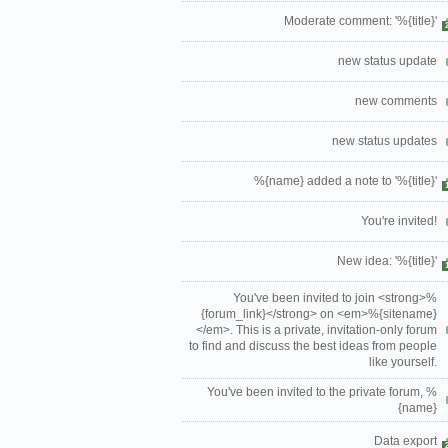
Moderate comment: '%{title}'
new status update
new comments
new status updates
%{name} added a note to '%{title}'
You're invited!
New idea: '%{title}'
You've been invited to join <strong>%
{forum_link}</strong> on <em>%{sitename}
</em>. This is a private, invitation-only forum
to find and discuss the best ideas from people
like yourself.
You've been invited to the private forum, %
{name}
Data export