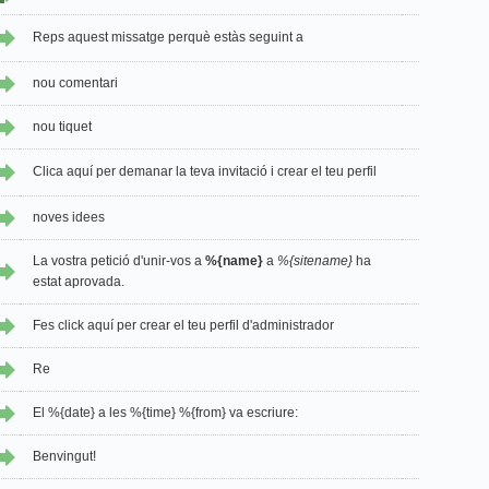
Reps aquest missatge perquè estàs seguint a
nou comentari
nou tiquet
Clica aquí per demanar la teva invitació i crear el teu perfil
noves idees
La vostra petició d'unir-vos a
%{name}
a
%{sitename}
ha
estat aprovada.
Fes click aquí per crear el teu perfil d'administrador
Re
El %{date} a les %{time} %{from} va escriure:
Benvingut!