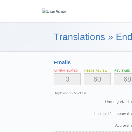
Translations
»
End
Emails
UNTRANSLATED
NEEDS REVIEW
REVIEWED
0
60
68
Displaying
1 - 50
of
128
Uncategorized
Idea held for approval
Approve