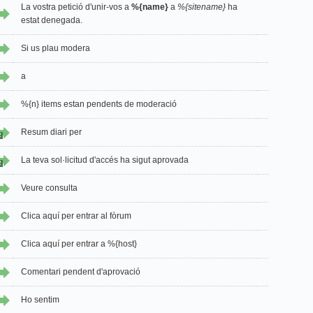
La vostra petició d'unir-vos a
%{name}
a
%{sitename}
ha
estat denegada.
Si us plau modera
a
%{n} items estan pendents de moderació
Resum diari per
2
La teva sol·licitud d'accés ha sigut aprovada
2
Veure consulta
Clica aquí per entrar al fòrum
Clica aquí per entrar a %{host}
Comentari pendent d'aprovació
Ho sentim