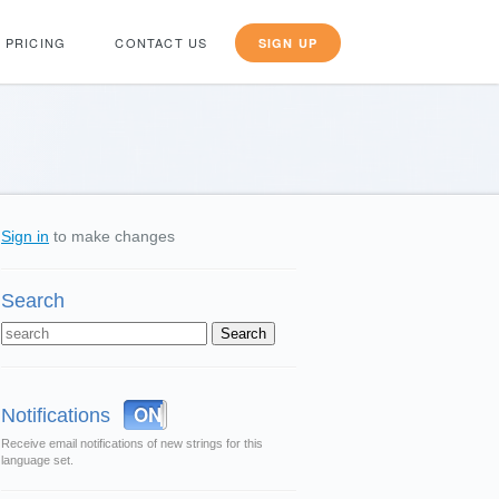
PRICING
CONTACT US
SIGN UP
Sign in
to make changes
Search
OFF
ON
Notifications
Receive email notifications of new strings for this
language set.