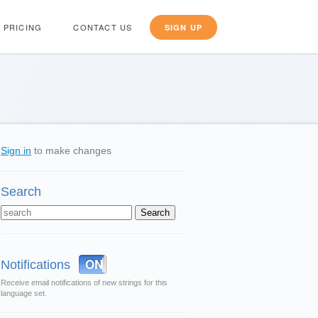
PRICING
CONTACT US
SIGN UP
Sign in
to make changes
Search
OFF
ON
Notifications
Receive email notifications of new strings for this
language set.