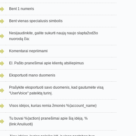
Bent 1 numeris
Bent vienas specialusis simbolis
Nesijaudinkite, galite sukurti naują naujo slaptažodžio
nuorodą čia:
Komentarai nepriimami
El. Pašto pranešimai apie klientų atsiliepimus
Eksportuoti mano duomenis
Prašykite eksportuoti savo duomenis, kad gautumėte visą
"UserVoice" pateiktą turinį.
Visos idėjos, kurias remia žmonės %{account_name}
Tu buvai %{action} pranešimai apie šią idėją. %
{link:Anuliuoti}