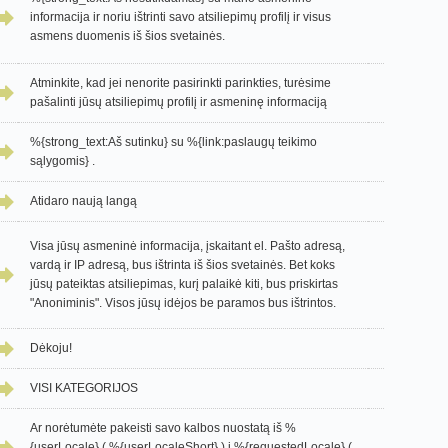
informacija ir
noriu ištrinti savo atsiliepimų profilį ir visus
asmens duomenis iš šios svetainės.
Atminkite, kad jei nenorite pasirinkti parinkties, turėsime
pašalinti jūsų atsiliepimų profilį ir asmeninę informaciją
%{strong_text:Aš sutinku} su %{link:paslaugų teikimo
sąlygomis} .
Atidaro naują langą
Visa jūsų asmeninė informacija, įskaitant el. Pašto adresą,
vardą ir IP adresą, bus ištrinta iš šios svetainės. Bet koks
jūsų pateiktas atsiliepimas, kurį palaikė kiti, bus priskirtas
"Anoniminis". Visos jūsų idėjos be paramos bus ištrintos.
Dėkoju!
VISI KATEGORIJOS
Ar norėtumėte pakeisti savo kalbos nuostatą iš %
{userLocale} ( %{userLocaleShort} ) į %{requestedLocale} (