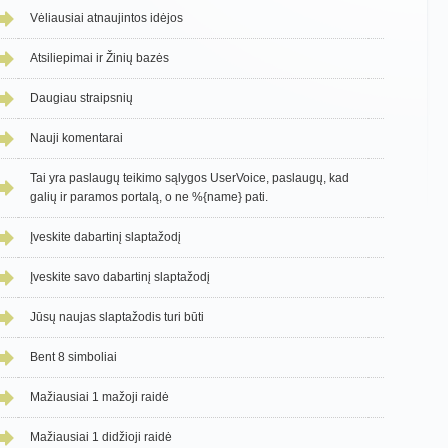
Vėliausiai atnaujintos idėjos
Atsiliepimai ir Žinių bazės
Daugiau straipsnių
Nauji komentarai
Tai yra paslaugų teikimo sąlygos UserVoice, paslaugų, kad
galių ir paramos portalą, o ne %{name} pati.
Įveskite dabartinį slaptažodį
Įveskite savo dabartinį slaptažodį
Jūsų naujas slaptažodis turi būti
Bent 8 simboliai
Mažiausiai 1 mažoji raidė
Mažiausiai 1 didžioji raidė