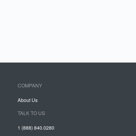
COMPANY
About Us
TALK TO US
1 (888) 840.0280