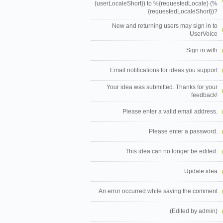
{userLocaleShort}) to %{requestedLocale} (%
{requestedLocaleShort})?
New and returning users may sign in to
UserVoice
Sign in with
Email notifications for ideas you support
Your idea was submitted. Thanks for your
feedback!
Please enter a valid email address.
Please enter a password.
This idea can no longer be edited.
Update idea
An error occurred while saving the comment
(Edited by admin)