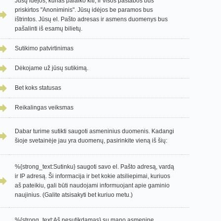
Jūsų idėjos, kurias palaiko kiti, ir visos pastabos bus
priskirtos "Anoniminis". Jūsų idėjos be paramos bus
ištrintos. Jūsų el. Pašto adresas ir asmens duomenys bus
pašalinti iš esamų bilietų.
Sutikimo patvirtinimas
Dėkojame už jūsų sutikimą.
Bet koks statusas
Reikalingas veiksmas
Dabar turime sutikti saugoti asmeninius duomenis. Kadangi
šioje svetainėje jau yra duomenų, pasirinkite vieną iš šių:
%{strong_text:Sutinku} saugoti savo el. Pašto adresą, vardą
ir IP adresą. Ši informacija ir bet kokie atsiliepimai, kuriuos
aš pateikiu, gali būti naudojami informuojant apie gaminio
naujinius. (Galite atsisakyti bet kuriuo metu.)
%{strong_text:Aš nesutikdamas} su mano asmenine