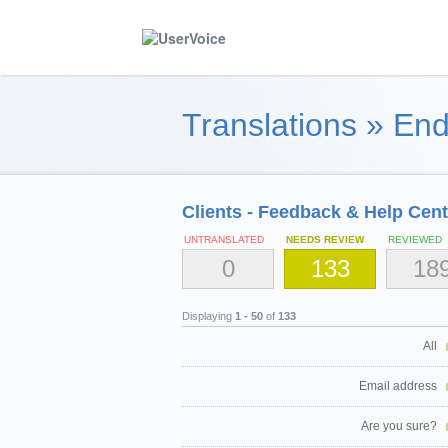
Translations
»
End
Clients - Feedback & Help Cent
UNTRANSLATED
NEEDS REVIEW
REVIEWED
0
133
18
Displaying
1 - 50
of
133
All
Email address
Are you sure?