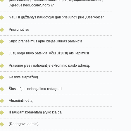
%{requestedLocaleShort} )?
Nauji ir grįžtantys naudotojai gali prisijungti prie „UserVoice“
Prisijungti su
Siųsti pranešimus apie idėjas, kurias palaikote
Jūsų idėja buvo pateikta. Ačiū už jūsų atsiliepimus!
Prašome įvesti galiojantį elektroninio pašto adresą.
Įveskite slaptažodį.
Šios idėjos nebegalima redaguoti.
Atnaujinti idėją
Išsaugant komentarą įvyko klaida
(Redagavo admin)