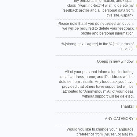
my personal information, and <span
class="warning-text">I wish to delete my
feedback profile and all personal data from
this site.</span>
Please note that if you do not select an option,
we will be required to delete your feedback
profile and personal information
%{strong_text:I agree} to the %{link:terms of
service}.
Opens in new window
All of your personal information, including
email address, name, and IP address will be
deleted from this site. Any feedback you have
provided that others have supported will be
attributed to "Anonymous". All of your ideas
without support will be deleted.
Thanks!
ANY CATEGORY
Would you like to change your language
preference from %{userLocale} (%