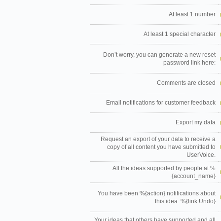
At least 1 number
At least 1 special character
Don’t worry, you can generate a new reset
password link here:
Comments are closed
Email notifications for customer feedback
Export my data
Request an export of your data to receive a
copy of all content you have submitted to
UserVoice.
All the ideas supported by people at %
{account_name}
You have been %{action} notifications about
this idea. %{link:Undo}
Your ideas that others have supported and all