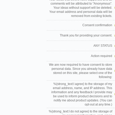
comments will be attributed to "Anonymous".
Your ideas without support will be deleted.
Your email address and personal data will be
removed from existing tickets.
Consent confirmation
Thank you for providing your consent.
ANY STATUS
Action required
We are now required to have consent to store
personal data. Since you already have data
stored on this site, please select one of the
following:
%{strong_text:I agree} to the storage of my
email address, name, and IP address. This
information and any feedback I provide may
be used to inform product decisions and to
notify me about product updates. (You can
opt-out at any time.)
%{strong_text:I do not agree} to the storage of