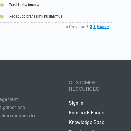
Pereiti į kitą forumą
Redaguoti pranešimų nustatymus
« Previous
1
2
3
Next »
CUSTOMER
RESOURCES
nagement
Sign in
s gather and
Feedback Forum
ature requests to
Knowledge Base