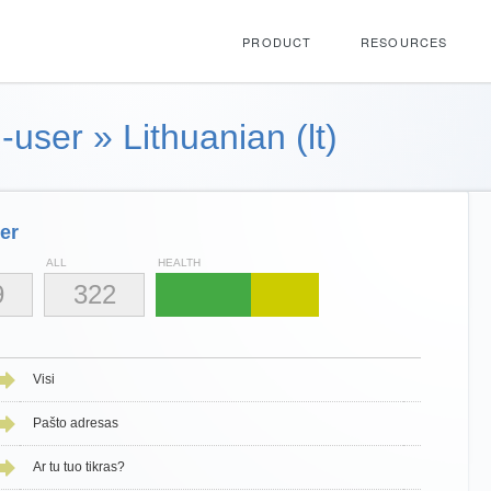
PRODUCT
RESOURCES
-user
»
Lithuanian (lt)
er
ALL
HEALTH
9
322
Visi
Pašto adresas
Ar tu tuo tikras?