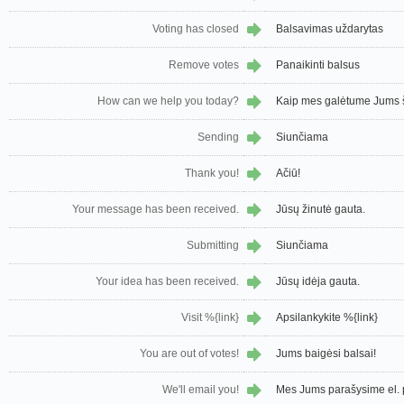
Voting has closed
Balsavimas uždarytas
Remove votes
Panaikinti balsus
How can we help you today?
Kaip mes galėtume Jums 
Sending
Siunčiama
Thank you!
Ačiū!
Your message has been received.
Jūsų žinutė gauta.
Submitting
Siunčiama
Your idea has been received.
Jūsų idėja gauta.
Visit %{link}
Apsilankykite %{link}
You are out of votes!
Jums baigėsi balsai!
We'll email you!
Mes Jums parašysime el. 