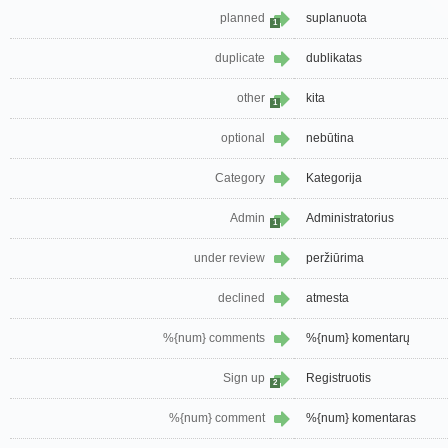
planned
suplanuota
1
duplicate
dublikatas
other
kita
1
optional
nebūtina
Category
Kategorija
Admin
Administratorius
1
under review
peržiūrima
declined
atmesta
%{num} comments
%{num} komentarų
Sign up
Registruotis
2
%{num} comment
%{num} komentaras