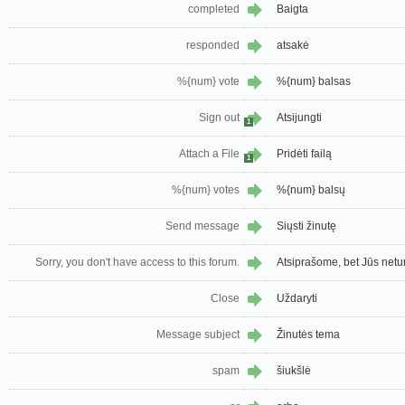
completed
Baigta
responded
atsakė
%{num} vote
%{num} balsas
Sign out
Atsijungti
1
Attach a File
Pridėti failą
1
%{num} votes
%{num} balsų
Send message
Siųsti žinutę
Sorry, you don't have access to this forum.
Atsiprašome, bet Jūs neturi
Close
Uždaryti
Message subject
Žinutės tema
spam
šiukšlė