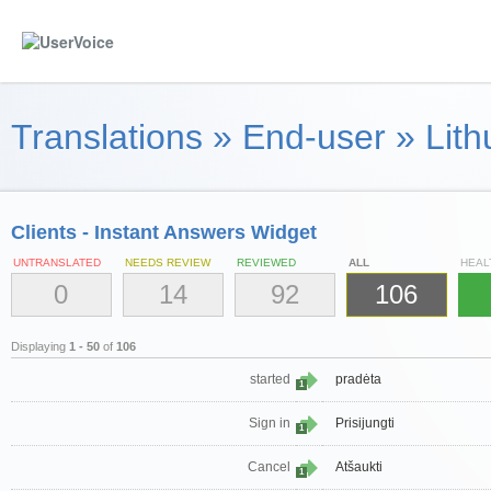
Translations
»
End-user
»
Lith
Clients - Instant Answers Widget
UNTRANSLATED
NEEDS REVIEW
REVIEWED
ALL
HEAL
0
14
92
106
Displaying
1 - 50
of
106
started
pradėta
1
Sign in
Prisijungti
1
Cancel
Atšaukti
1