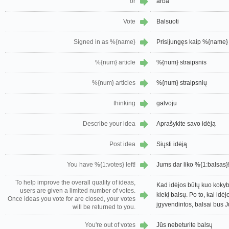
or
arba
Vote
Balsuoti
Signed in as %{name}
Prisijungęs kaip %{name}
%{num} article
%{num} straipsnis
%{num} articles
%{num} straipsnių
thinking
galvoju
Describe your idea
Aprašykite savo idėją
Post idea
Siųsti idėją
You have %{1:votes} left!
Jums dar liko %{1:balsas}
To help improve the overall quality of ideas,
Kad idėjos būtų kuo kokyb
users are given a limited number of votes.
kiekį balsų. Po to, kai idė
Once ideas you vote for are closed, your votes
įgyvendintos, balsai bus J
will be returned to you.
You're out of votes
Jūs nebeturite balsų