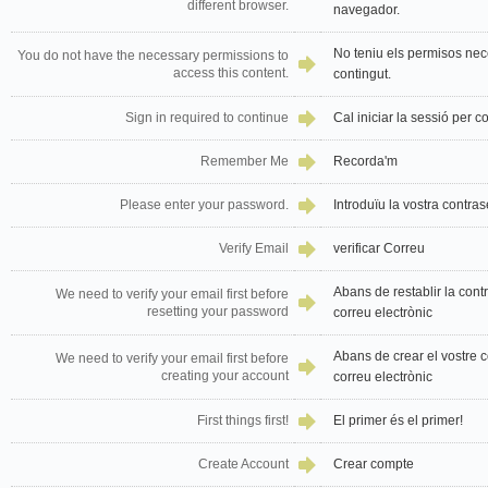
different browser.
navegador.
No teniu els permisos nec
You do not have the necessary permissions to
access this content.
contingut.
Sign in required to continue
Cal iniciar la sessió per c
Remember Me
Recorda'm
Please enter your password.
Introduïu la vostra contra
Verify Email
verificar Correu
Abans de restablir la cont
We need to verify your email first before
resetting your password
correu electrònic
Abans de crear el vostre c
We need to verify your email first before
creating your account
correu electrònic
First things first!
El primer és el primer!
Create Account
Crear compte