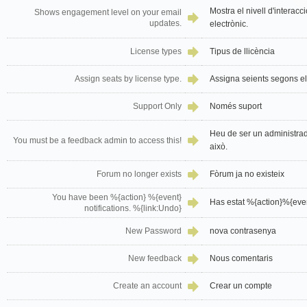
Mostra el nivell d'interacc
Shows engagement level on your email
updates.
electrònic.
License types
Tipus de llicència
Assign seats by license type.
Assigna seients segons el 
Support Only
Només suport
Heu de ser un administrad
You must be a feedback admin to access this!
això.
Forum no longer exists
Fòrum ja no existeix
You have been %{action} %{event}
Has estat %{action}%{even
notifications. %{link:Undo}
New Password
nova contrasenya
New feedback
Nous comentaris
Create an account
Crear un compte