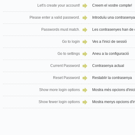
Let\'s create your account!
Creem el vostre compte!
Please enter a valid password.
Introduïu una contrasenya
Passwords must match.
Les contrasenyes han de c
Go to login
Ves a l'inici de sessió
Go to settings
Aneu a la configuració
Current Password
Contrasenya actual
Reset Password
Restablir la contrasenya
Show more login options
Mostra més opcions d'inic
Show fewer login options
Mostra menys opcions d'in