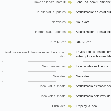
Have an idea? Share it!
Tens una idea? Compartei
Public status updates
Actualitzacions d’estat púb
New votes
Nous vots
Internal status updates
Actualitzacions d’estat int
New NPS®
Nou NPS®
Envieu explosions de corre
Send private email blasts to subscribers on an
idea
subscriptors sobre una id
New idea merges
La nova idea es fusiona
New Idea
Nova idea
Idea Status Update
Actualització d’estat d’ide
Idea Votes Update
Actualització dels vots Ide
Push Idea
Empeny la idea