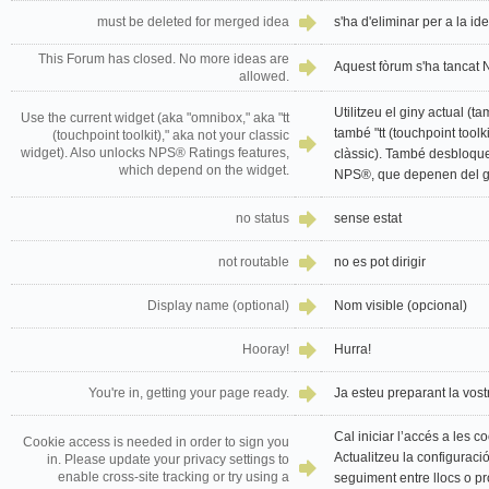
must be deleted for merged idea
s'ha d'eliminar per a la i
This Forum has closed. No more ideas are
Aquest fòrum s'ha tancat
allowed.
Utilitzeu el giny actual (
Use the current widget (aka "omnibox," aka "tt
també "tt (touchpoint toolk
(touchpoint toolkit)," aka not your classic
widget). Also unlocks NPS® Ratings features,
clàssic). També desbloquej
which depend on the widget.
NPS®, que depenen del g
no status
sense estat
not routable
no es pot dirigir
Display name (optional)
Nom visible (opcional)
Hooray!
Hurra!
You're in, getting your page ready.
Ja esteu preparant la vost
Cal iniciar l’accés a les co
Cookie access is needed in order to sign you
Actualitzeu la configuraci
in. Please update your privacy settings to
enable cross-site tracking or try using a
seguiment entre llocs o pro