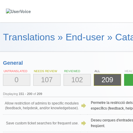
Translations
»
End-user
»
Cata
General
UNTRANSLATED
NEEDS REVIEW
REVIEWED
ALL
HEAL
0
107
102
209
Displaying
151 - 200
of
209
Permetre la restricció del
Allow restriction of admins to specific modules
(feedback, helpdesk, and/or knowledgebase).
específics (feedback, help
Deseu cerques d'entrades
Save custom ticket searches for frequent use.
freqüent.