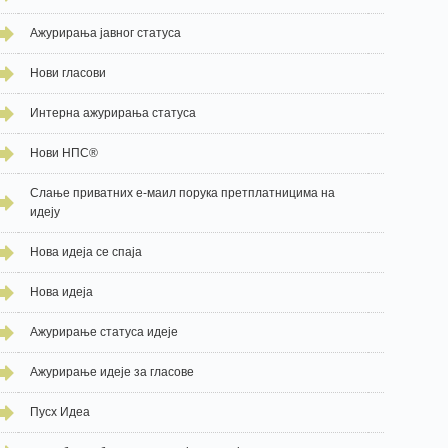
Ажурирања јавног статуса
Нови гласови
Интерна ажурирања статуса
Нови НПС®
Слање приватних е-маил порука претплатницима на
идеју
Нова идеја се спаја
Нова идеја
Ажурирање статуса идеје
Ажурирање идеје за гласове
Пусх Идеа