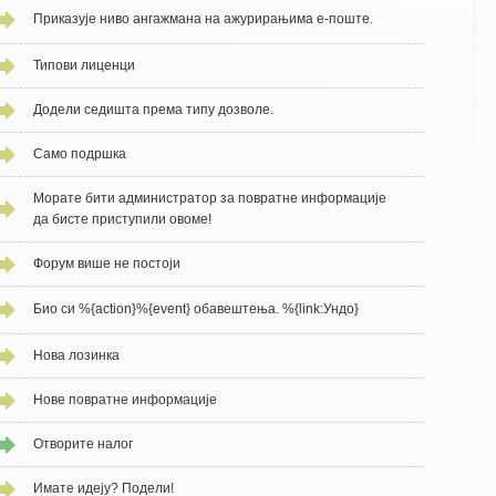
Приказује ниво ангажмана на ажурирањима е-поште.
Типови лиценци
Додели седишта према типу дозволе.
Само подршка
Морате бити администратор за повратне информације
да бисте приступили овоме!
Форум више не постоји
Био си %{action}%{event} обавештења. %{link:Ундо}
Нова лозинка
Нове повратне информације
Отворите налог
Имате идеју? Подели!