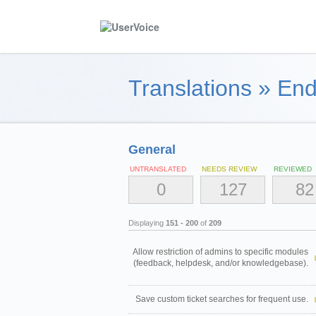
Translations
»
End
General
UNTRANSLATED
NEEDS REVIEW
REVIEWED
0
127
82
Displaying
151 - 200
of
209
Allow restriction of admins to specific modules
(feedback, helpdesk, and/or knowledgebase).
Save custom ticket searches for frequent use.