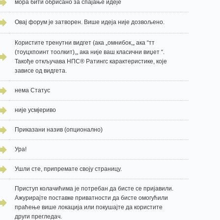
мора бити обрисано за спајање идеје
Овај форум је затворен. Више идеја није дозвољено.
Користите тренутни видгет (ака „омнибок,„ ака “тт
(тоуцхпоинт тоолкит),„ ака није ваш класични виџет “.
Такође откључава НПС® Ратингс карактеристике, које
зависе од видгета.
нема Статус
није усмјериво
Приказани назив (опционално)
Ура!
Ушли сте, припремате своју страницу.
Приступ колачићима је потребан да бисте се пријавили.
Ажурирајте поставке приватности да бисте омогућили
праћење више локација или покушајте да користите
други прегледач.