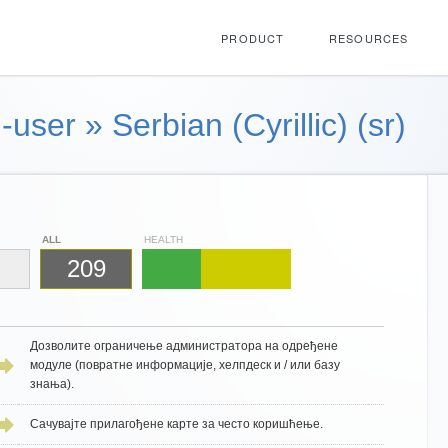
PRODUCT
RESOURCES
-user
»
Serbian (Cyrillic) (sr)
ALL
HEALTH
209
Дозволите ограничење администратора на одређене
модуле (повратне информације, хелпдеск и / или базу
знања).
Сачувајте прилагођене карте за често коришћење.