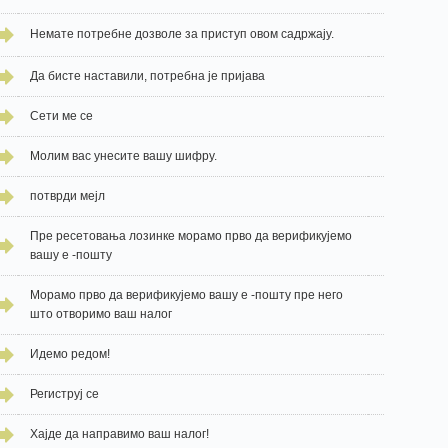
Немате потребне дозволе за приступ овом садржају.
Да бисте наставили, потребна је пријава
Сети ме се
Молим вас унесите вашу шифру.
потврди мејл
Пре ресетовања лозинке морамо прво да верификујемо
вашу е -пошту
Морамо прво да верификујемо вашу е -пошту пре него
што отворимо ваш налог
Идемо редом!
Региструј се
Хајде да направимо ваш налог!