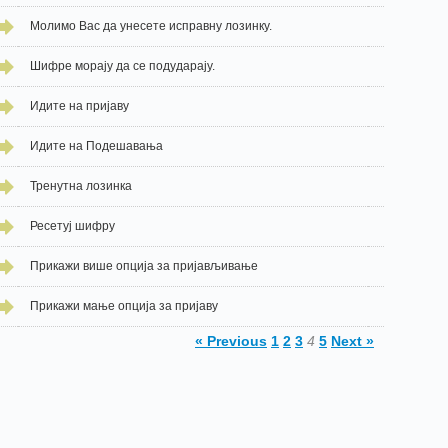
Молимо Вас да унесете исправну лозинку.
Шифре морају да се подударају.
Идите на пријаву
Идите на Подешавања
Тренутна лозинка
Ресетуј шифру
Прикажи више опција за пријављивање
Прикажи мање опција за пријаву
« Previous
1
2
3
4
5
Next »