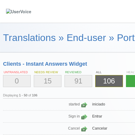
Translations
»
End-user
»
Port
Clients - Instant Answers Widget
UNTRANSLATED
NEEDS REVIEW
REVIEWED
ALL
HEAL
0
15
91
106
Displaying
1 - 50
of
106
started
iniciado
20
Sign in
Entrar
1
Cancel
Cancelar
16