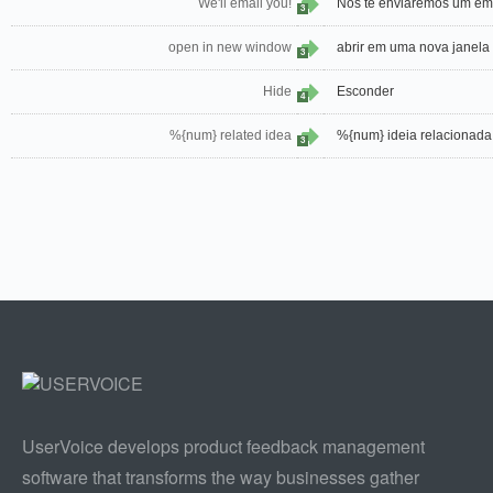
We'll email you!
Nós te enviaremos um ema
3
open in new window
abrir em uma nova janela
3
Hide
Esconder
4
%{num} related idea
%{num} ideia relacionada
3
UserVoice develops product feedback management
software that transforms the way businesses gather