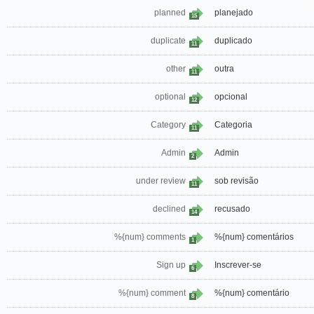
planned
planejado
15
duplicate
duplicado
11
other
outra
11
optional
opcional
12
Category
Categoria
11
Admin
Admin
2
under review
sob revisão
11
declined
recusado
14
%{num} comments
%{num} comentários
1
Sign up
Inscrever-se
6
%{num} comment
%{num} comentário
8