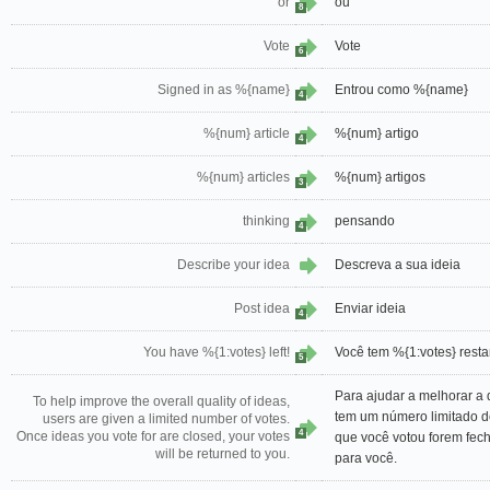
or
ou
8
Vote
Vote
6
Signed in as %{name}
Entrou como %{name}
4
%{num} article
%{num} artigo
4
%{num} articles
%{num} artigos
3
thinking
pensando
4
Describe your idea
Descreva a sua ideia
Post idea
Enviar ideia
4
You have %{1:votes} left!
Você tem %{1:votes} resta
5
Para ajudar a melhorar a 
To help improve the overall quality of ideas,
tem um número limitado d
users are given a limited number of votes.
4
Once ideas you vote for are closed, your votes
que você votou forem fech
will be returned to you.
para você.