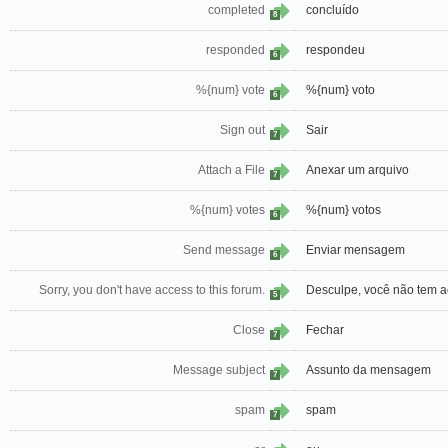
completed
concluído
8
responded
respondeu
6
%{num} vote
%{num} voto
6
Sign out
Sair
7
Attach a File
Anexar um arquivo
7
%{num} votes
%{num} votos
6
Send message
Enviar mensagem
6
Sorry, you don't have access to this forum.
Desculpe, você não tem a
5
Close
Fechar
7
Message subject
Assunto da mensagem
7
spam
spam
7