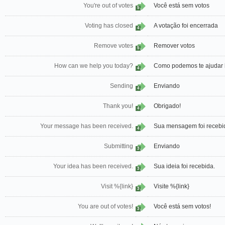
You're out of votes
Você está sem votos
5
Voting has closed
A votação foi encerrada
4
Remove votes
Remover votos
5
How can we help you today?
Como podemos te ajudar 
4
Sending
Enviando
4
Thank you!
Obrigado!
4
Your message has been received.
Sua mensagem foi recebi
4
Submitting
Enviando
3
Your idea has been received.
Sua ideia foi recebida.
3
Visit %{link}
Visite %{link}
3
You are out of votes!
Você está sem votos!
3