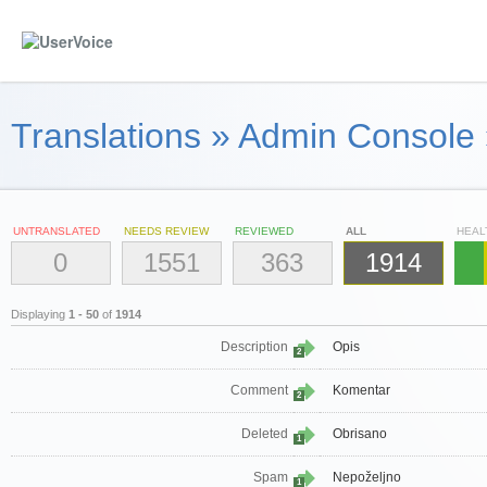
Translations
»
Admin Console
UNTRANSLATED
NEEDS REVIEW
REVIEWED
ALL
HEAL
0
1551
363
1914
Displaying
1 - 50
of
1914
Description
Opis
2
Comment
Komentar
2
Deleted
Obrisano
1
Spam
Nepoželjno
1