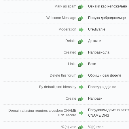
Mark as spam
Означи као непожељно
1
Welcome Message
Порука добродошлице
1
Moderation
Uređivanje
Details
Детаљи
1
Created
Направио/ла
1
Links
Везе
1
Delete this forum
Обриши овај форум
1
By default, sort ideas by
Поређај идеје по
Create
Направи
1
Псеудоним домена захт
Domain aliasing requires a custom CNAME
DNS record
CNAME DNS
%{n} vote
%{n} глас
1