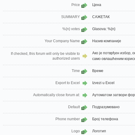
Price
Цена
1
SUMMARY
САЖЕТАК
1
%{n} votes
Glasova: %{n}
1
Your Company Name
Назив компаније
1
Ако је потврђен избор, 
If checked, this forum will only be visible to
authorized users
само овлашћеним корис
Time
Време
1
Export to Excel
Izvezi u Excel
Automatically close forum at:
Аутоматски затвори фор
Default
Подразумевано
1
Phone number
Број телефона
1
Logo
Логотип
1