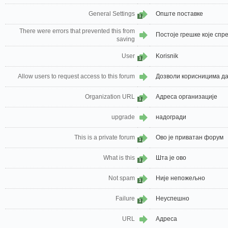
General Settings
Опште поставке
1
There were errors that prevented this from
Постоје грешке које спр
saving
User
Korisnik
1
Allow users to request access to this forum
Дозволи корисницима да
Organization URL
Адреса организације
1
upgrade
надогради
This is a private forum
Ово је приватан форум
1
What is this
Шта је ово
1
Not spam
Није непожељно
1
Failure
Неуспешно
1
URL
Адреса