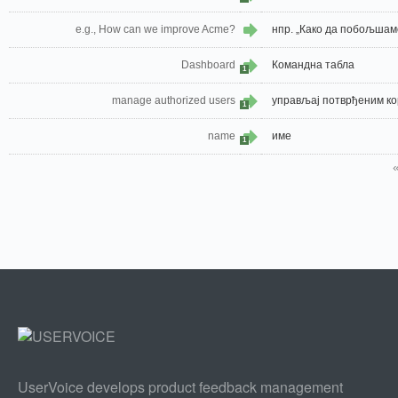
e.g., How can we improve Acme?
нпр. „Како да побољшам
Dashboard
Командна табла
1
manage authorized users
управљај потврђеним к
1
name
име
1
UserVoice develops product feedback management