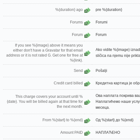
%{duration} ago
pre %{duration}
2
Forums
Forumi
2
Forum
Forum
1
If you see %{image} above it means you
Ako vidite %{image} iznad,
either don't have a Gravatar for that email
1
address or it is not rated G. Get one for free at
sličica na njemu nije prik
%{link}.
Send
Pošalji
1
Credit card billed
Кредитна картица је об
1
Ова наплата покрива ваш
This charge covers your account until %
{date}. You will be billed again at that time for
Наплатићемо наше услуг
1
the next month.
месеца.
From %{start} to %{end}
Од %{start} до %{end}
1
Amount PAID
НАПЛАЋЕНО
1