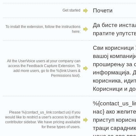
Почети
Get started
Да бисте инст
To install the extension, follow the instructions
here:
пратите упутст
Сви корисници 
вашој компаниј
All the UserVoice users at your company can
проширењу за 
access the Feedback Capture Extension. To
add more users, go to the %{link:Users &
информација. Д
Permissions tool}.
корисника, идит
Корисници и до
%{contact_us_li
нас} ако желит
Please %{contact_us_link:contact us} if you
would like to restrict a user's access to just the
приступ корисн
contributor sidebar. We have pricing available
траци сарадник
for these types of users.