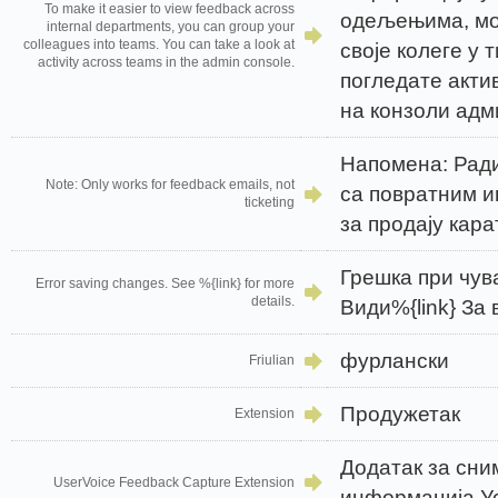
To make it easier to view feedback across
одељењима, мо
internal departments, you can group your
colleagues into teams. You can take a look at
своје колеге у 
activity across teams in the admin console.
погледате акти
на конзоли адм
Напомена: Ради
Note: Only works for feedback emails, not
са повратним и
ticketing
за продају кара
Грешка при чув
Error saving changes. See %{link} for more
details.
Види%{link} За
фурлански
Friulian
Продужетак
Extension
Додатак за сн
UserVoice Feedback Capture Extension
информација У