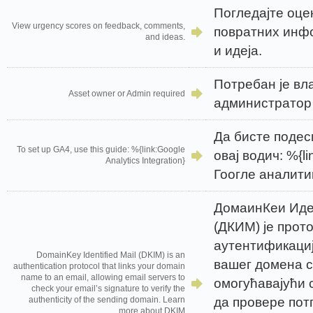
Погледајте оце
View urgency scores on feedback, comments,
повратних инф
and ideas.
и идеја.
Потребан је вл
Asset owner or Admin required
администратор
Да бисте подес
To set up GA4, use this guide: %{link:Google
овај водич: %{l
Analytics Integration}
Гоогле аналити
ДомаинКеи Ид
(ДКИМ) је прото
аутентификациј
DomainKey Identified Mail (DKIM) is an
вашег домена с
authentication protocol that links your domain
name to an email, allowing email servers to
омогућавајући 
check your email’s signature to verify the
да провере пот
authenticity of the sending domain. Learn
more about DKIM