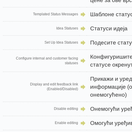
цене за ове врс
Шаблоне стату
Templated Status Messages
Статуси идеја
Idea Statuses
Подесите стату
Set Up Idea Statuses
Конфигуришите
Configure internal and customer facing
statuses
статусе окрену
Прикажи и уред
Display and edit feedback link
информације (о
(Enabled/Disabled)
онемогућено)
Онемогући уре
Disable editing
Омогући уређи
Enable editing