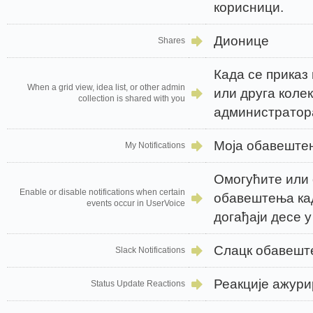
корисници.
Дионице
Shares
Када се приказ
When a grid view, idea list, or other admin
или друга колек
collection is shared with you
администратор
Моја обавеште
My Notifications
Омогућите или
Enable or disable notifications when certain
обавештења ка
events occur in UserVoice
догађаји десе 
Слацк обавеш
Slack Notifications
Реакције ажури
Status Update Reactions