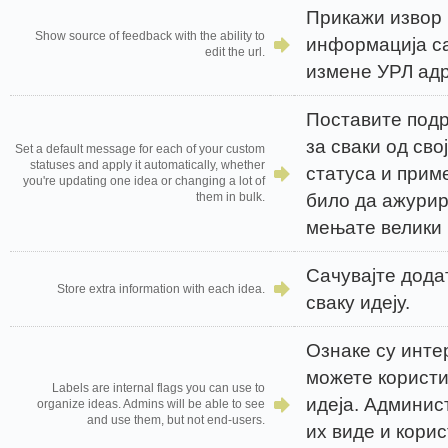
Прикажи извор
Show source of feedback with the ability to
информација с
edit the url.
измене УРЛ адр
Поставите под
за сваки од св
Set a default message for each of your custom
statuses and apply it automatically, whether
статуса и прим
you're updating one idea or changing a lot of
било да ажурир
them in bulk.
мењате велики 
Сачувајте дода
Store extra information with each idea.
сваку идеју.
Ознаке су инте
можете користи
Labels are internal flags you can use to
идеја. Админис
organize ideas. Admins will be able to see
and use them, but not end-users.
их виде и корис