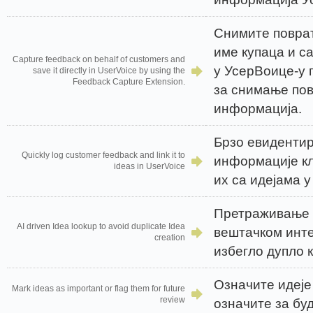
Снимите повра
име купаца и с
Capture feedback on behalf of customers and
у УсерВоице-у 
save it directly in UserVoice by using the
Feedback Capture Extension.
за снимање по
информација.
Брзо евидентир
Quickly log customer feedback and link it to
информације кл
ideas in UserVoice
их са идејама 
Претраживање 
AI driven Idea lookup to avoid duplicate Idea
вештачком инте
creation
избегло дупло 
Означите идеје
Mark ideas as important or flag them for future
review
означите за бу