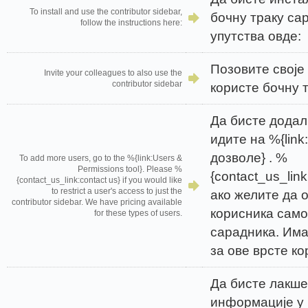
To install and use the contributor sidebar,
бочну траку са
follow the instructions here:
упутства овде:
Позовите своје
Invite your colleagues to also use the
contributor sidebar
користе бочну 
Да бисте додал
идите на %{link
дозволе} . %
To add more users, go to the %{link:Users &
Permissions tool}. Please %
{contact_us_lin
{contact_us_link:contact us} if you would like
to restrict a user's access to just the
ако желите да 
contributor sidebar. We have pricing available
корисника само
for these types of users.
сарадника. Има
за ове врсте ко
Да бисте лакше
информације у