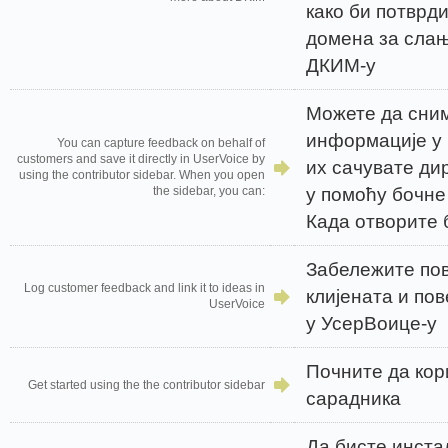
како би потврд
домена за слањ
ДКИМ-у
Можете да сни
информације у 
You can capture feedback on behalf of
customers and save it directly in UserVoice by
их сачувате ди
using the contributor sidebar. When you open
у помоћу бочне
the sidebar, you can:
Када отворите 
Забележите по
Log customer feedback and link it to ideas in
клијената и по
UserVoice
у УсерВоице-у
Почните да кор
Get started using the the contributor sidebar
сарадника
Да бисте инста