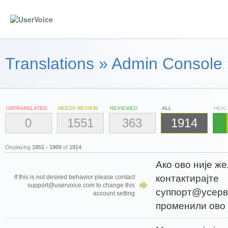
Translations
»
Admin Console
UNTRANSLATED
NEEDS REVIEW
REVIEWED
ALL
HEAL
0
1551
363
1914
Displaying
1851 - 1900
of
1914
Ако ово није 
контактирајте
If this is not desired behavior please contact
support@uservoice.com to change this
суппорт@усерв
account setting
променили ово