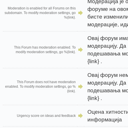
Модерација је 
форуме на ово
Moderation is enabled for all Forums on this
subdomain. To modify moderation settings, go
бисте изменил
%{link}.
модерације, иди
Овај форум им
модерацију. Да
This Forum has moderation enabled. To
modify moderation settings, go %{link}.
подешавања мо
{link} .
Овај форум не
модерацију. Да
This Forum does not have moderation
enabled. To modify moderation settings, go %
подешавања мо
{link}.
{link} .
Оцена хитности
Urgency score on ideas and feedback
информација