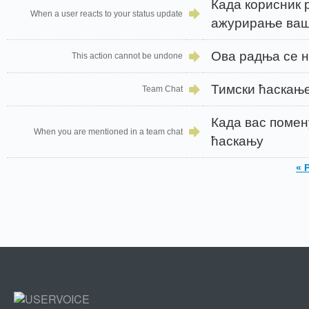
Када корисник р
When a user reacts to your status update
ажурирање ваш
Ова радња се 
This action cannot be undone
Тимски ћаскањ
Team Chat
Када вас помен
When you are mentioned in a team chat
ћаскању
« 