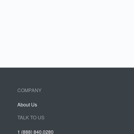
COMPANY
About Us
TALK TO US
1 (888) 840.0280