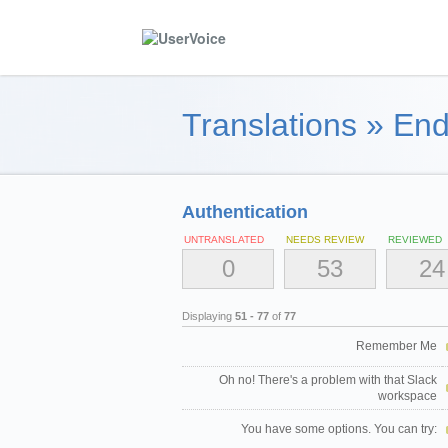
Translations
»
End
Authentication
UNTRANSLATED
NEEDS REVIEW
REVIEWED
0
53
24
Displaying
51 - 77
of
77
Remember Me
Oh no! There's a problem with that Slack
workspace
You have some options. You can try: