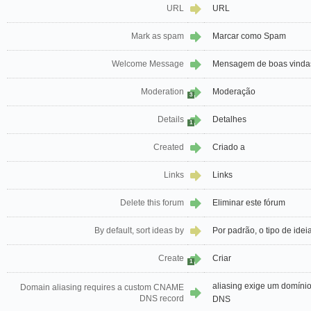
URL
URL
Mark as spam
Marcar como Spam
Welcome Message
Mensagem de boas vinda
Moderation
Moderação
3
Details
Detalhes
1
Created
Criado a
Links
Links
Delete this forum
Eliminar este fórum
By default, sort ideas by
Por padrão, o tipo de idei
Create
Criar
1
aliasing exige um domíni
Domain aliasing requires a custom CNAME
DNS record
DNS