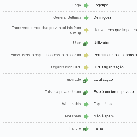
Logo
Logotipo
General Settings
Definições
There were errors that prevented this from
Houve erros que impedir
saving
User
Utilizador
1
Allow users to request access to this forum
Permitir que os usuários d
Organization URL
URL Organização
upgrade
atualização
1
This is a private forum
Este é um fórum privado
1
What is this
O que é isto
Not spam
Não é spam
Failure
Falha
1