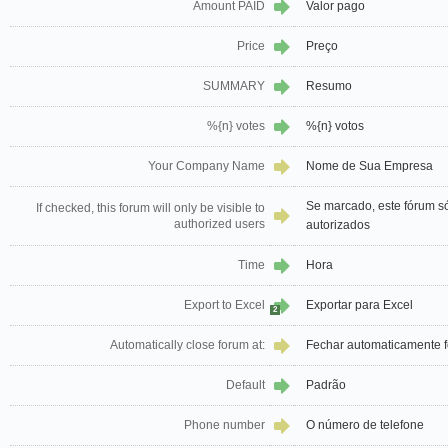
Amount PAID
Valor pago
Price
Preço
SUMMARY
Resumo
%{n} votes
%{n} votos
Your Company Name
Nome de Sua Empresa
Se marcado, este fórum só
If checked, this forum will only be visible to
authorized users
autorizados
Time
Hora
Export to Excel
Exportar para Excel
2
Automatically close forum at:
Fechar automaticamente 
Default
Padrão
Phone number
O número de telefone