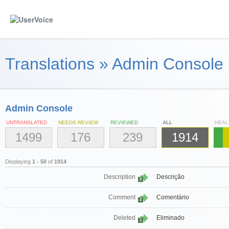
Translations
»
Admin Console
Admin Console
UNTRANSLATED
NEEDS REVIEW
REVIEWED
ALL
HEAL
1499
176
239
1914
Displaying
1 - 50
of
1914
Description
Descrição
2
Comment
Comentário
2
Deleted
Eliminado
1