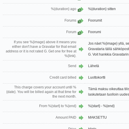
%{duration} ago
%{duration} sitten
1
Forums
Foorumit
1
Forum
Foorumi
2
If you see %{image} above it means you
Jos näet %{image} yllä, se 
either don't have a Gravatar for that email
Gravataria tällä sähköposti
address or it is not rated G. Get one for free at
G. Voit hankkia Gravatarin
%{link}.
Send
Lähetä
Credit card billed
Luottokortti
This charge covers your account until %
Tämä maksu oikeuttaa tilis
{date}. You will be billed again at that time for
laskutetaan tuolloin uude
the next month.
From %{start} to %{end}
%{start} - %{end}
Amount PAID
MAKSETTU