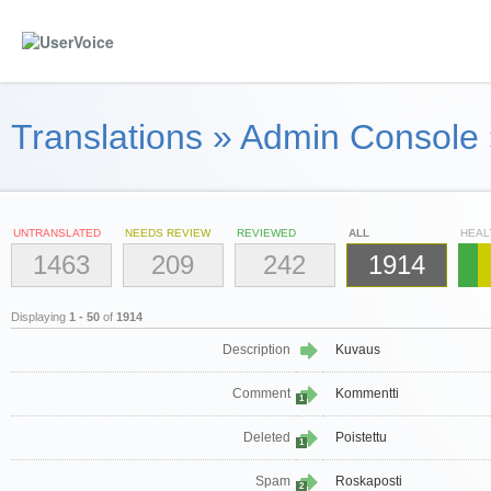
Translations
»
Admin Console
UNTRANSLATED
NEEDS REVIEW
REVIEWED
ALL
HEAL
1463
209
242
1914
Displaying
1 - 50
of
1914
Description
Kuvaus
Comment
Kommentti
1
Deleted
Poistettu
1
Spam
Roskaposti
2