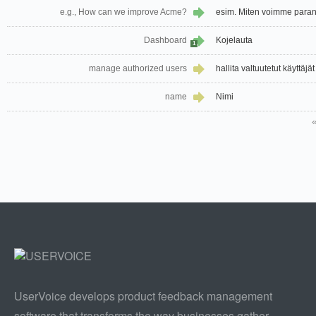
e.g., How can we improve Acme?
esim. Miten voimme para
Dashboard
Kojelauta
1
manage authorized users
hallita valtuutetut käyttäjät
name
Nimi
UserVoice develops product feedback management
software that transforms the way businesses gather