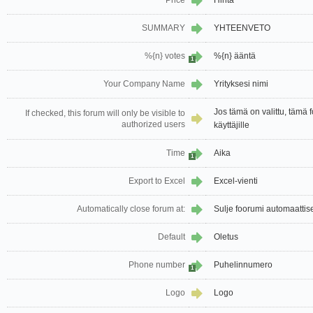
Price
Hinta
SUMMARY
YHTEENVETO
%{n} votes
%{n} ääntä
1
Your Company Name
Yrityksesi nimi
Jos tämä on valittu, tämä 
If checked, this forum will only be visible to
authorized users
käyttäjille
Time
Aika
1
Export to Excel
Excel-vienti
Automatically close forum at:
Sulje foorumi automaattise
Default
Oletus
Phone number
Puhelinnumero
1
Logo
Logo