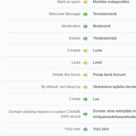
Mark as spam
Merkitse roskapostiksi
Welcome Message
Tervetuloviesti
Moderation
Moderointi
Details
Yksityiskohdat
Created
Luotu
Links
Linkit
Delete this forum
Poista tämä foorumi
By default, sort ideas by
Oletuksena lajitella ideoit
Create
Luo
Domain alias edellyttää
Domain aliasing requires a custom CNAME
DNS record
nimipalvelutietueasetuste
%{n} vote
%{n} ääni