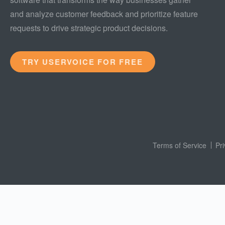
and analyze customer feedback and prioritize feature
requests to drive strategic product decisions.
TRY USERVOICE FOR FREE
Terms of Service
Pr