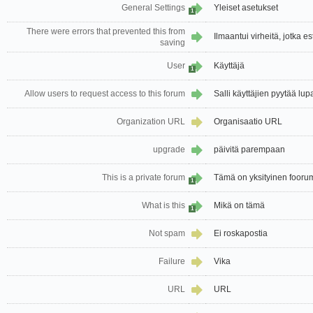
General Settings
Yleiset asetukset
1
There were errors that prevented this from
Ilmaantui virheitä, jotka e
saving
User
Käyttäjä
1
Allow users to request access to this forum
Salli käyttäjien pyytää lu
Organization URL
Organisaatio URL
upgrade
päivitä parempaan
This is a private forum
Tämä on yksityinen fooru
1
What is this
Mikä on tämä
1
Not spam
Ei roskapostia
Failure
Vika
URL
URL