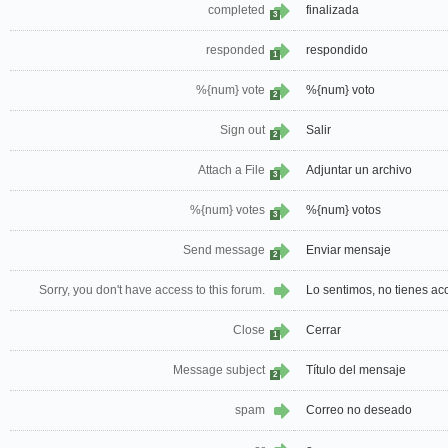
completed
finalizada
3
responded
respondido
1
%{num} vote
%{num} voto
2
Sign out
Salir
2
Attach a File
Adjuntar un archivo
3
%{num} votes
%{num} votos
3
Send message
Enviar mensaje
2
Sorry, you don't have access to this forum.
Lo sentimos, no tienes acc
Close
Cerrar
1
Message subject
Título del mensaje
2
spam
Correo no deseado