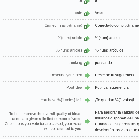
or
o
1
Vote
Votar
1
Signed in as %{name}
Conectado como %{name
1
%{num} article
%{num} articulo
1
%{num} articles
%{num} artículos
1
thinking
pensando
1
Describe your idea
Describe tu sugerencia
Post idea
Publicar sugerencia
You have %{1:votes} left!
¡Te quedan %{1:votos}!
Para mejorar la calidad ge
To help improve the overall quality of ideas,
usuarios disponen de una 
users are given a limited number of votes.
Once ideas you vote for are closed, your votes
Cuando las sugerencias qu
will be returned to you.
devolverán los votos que u