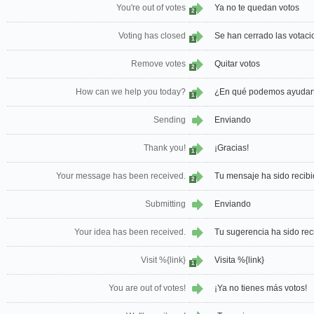
You're out of votes
Ya no te quedan votos
2
Voting has closed
Se han cerrado las votac
1
Remove votes
Quitar votos
2
How can we help you today?
¿En qué podemos ayudar
1
Sending
Enviando
Thank you!
¡Gracias!
1
Your message has been received.
Tu mensaje ha sido recibi
2
Submitting
Enviando
Your idea has been received.
Tu sugerencia ha sido rec
Visit %{link}
Visita %{link}
1
You are out of votes!
¡Ya no tienes más votos!