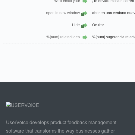
We'll email you!
¡Te enviaremos un correo 
open in new window
abrir en una ventana nue
1
Hide
Ocultar
1
%{num} related idea
%{num} sugerencia relac
UserVoice develops product feedback management
software that transforms the way businesses gather