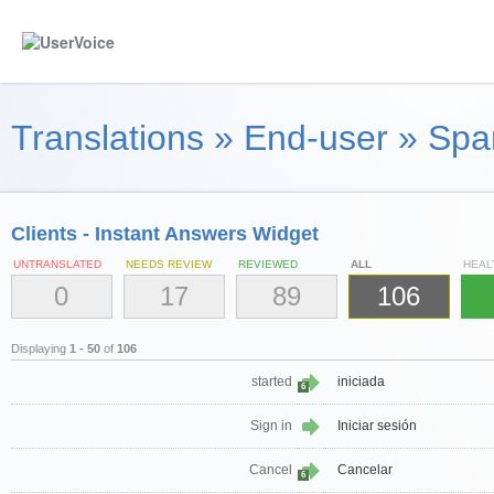
Translations
»
End-user
»
Spa
Clients - Instant Answers Widget
UNTRANSLATED
NEEDS REVIEW
REVIEWED
ALL
HEAL
0
17
89
106
Displaying
1 - 50
of
106
started
iniciada
6
Sign in
Iniciar sesión
Cancel
Cancelar
6