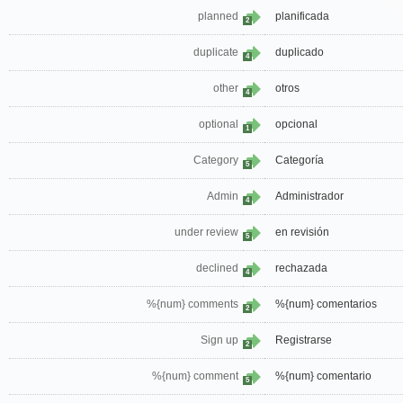
planned
planificada
2
duplicate
duplicado
4
other
otros
4
optional
opcional
1
Category
Categoría
5
Admin
Administrador
4
under review
en revisión
5
declined
rechazada
4
%{num} comments
%{num} comentarios
2
Sign up
Registrarse
2
%{num} comment
%{num} comentario
5