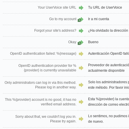
Your UserVoice site URL
Tu URL de UserVoice
Go to my account
Ir a mi cuenta
1
Forgot your site's address?
¿Ha olvidado la dirección 
Okay
Bueno
1
OpenID authentication failed: %{message}
Autenticación OpenID fal
Proveedor de autenticaci
OpenID authentication provider for %
{provider} is currently unavailable
actualmente disponible
Solo los administradores 
Only administrators can log in via this method.
Please log in another way.
este método. Por favor ini
Esta %{provider} la cuent
This %{provider} account is no good, it has no
verified email address.
dirección de correo electr
Lo sentimos, no pudimos in
Sorry about that, we couldn't log you in.
Please try again.
de nuevo.