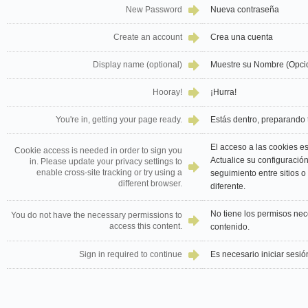
New Password
Nueva contraseña
Create an account
Crea una cuenta
Display name (optional)
Muestre su Nombre (Opci
Hooray!
¡Hurra!
You're in, getting your page ready.
Estás dentro, preparando 
El acceso a las cookies es
Cookie access is needed in order to sign you
Actualice su configuración
in. Please update your privacy settings to
enable cross-site tracking or try using a
seguimiento entre sitios 
different browser.
diferente.
No tiene los permisos nec
You do not have the necessary permissions to
access this content.
contenido.
Sign in required to continue
Es necesario iniciar sesió