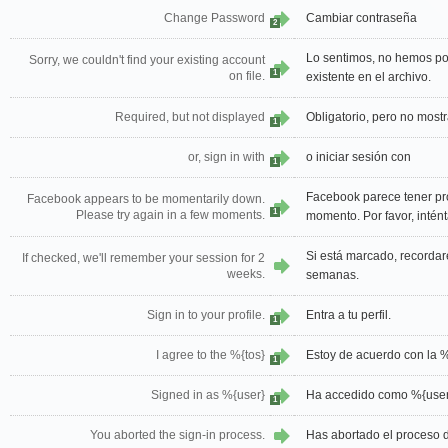
Change Password
Cambiar contraseña
2
Lo sentimos, no hemos po
Sorry, we couldn't find your existing account
1
on file.
existente en el archivo.
Required, but not displayed
Obligatorio, pero no most
1
or, sign in with
o iniciar sesión con
1
Facebook parece tener pr
Facebook appears to be momentarily down.
1
Please try again in a few moments.
momento. Por favor, intén
Si está marcado, recordar
If checked, we'll remember your session for 2
weeks.
semanas.
Sign in to your profile.
Entra a tu perfil.
1
I agree to the %{tos}
Estoy de acuerdo con la %
1
Signed in as %{user}
Ha accedido como %{user
1
You aborted the sign-in process.
Has abortado el proceso d