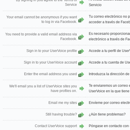
By signing in you agree to the Terms of
Service
Servicio
Tu correo electrónico no
Your email cannot be anonymous if you want
1
to log in via Facebook.
acceder a través de Face
Es necesario proporcionar
You need to provide a valid email address via
4
Facebook.
electrónico a través de F
Sign in to your UserVoice profile
Accede a tu perfil de Use
1
Sign in to your UserVoice account
Accede a tu cuenta de Us
1
Enter the email address you used
Introduzca la dirección de
1
Te enviaremos un correo el
We'll email you a list of UserVoice sites you
have profiles on.
UserVoice en la que tiene 
Email me my sites
Envíeme por correo electró
1
Still having trouble?
¿Aún tiene problemas?
1
Contact UserVoice support
Póngase en contacto con 