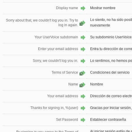
Display name
Mostrar nombre
Lo siento, no ha sido posib
Sorry about that, we couldn't log you in. Try to
1
log in again.
nuevamente
Your UserVoice subdomain
Su subdominio UserVoice
Enter your email address
Entra tu dirección de corr
Sorry, we couldn't log you in.
Lo sentimos, no hemos po
Terms of Service
Condiciones del servicio
4
Name
Nombre
2
Your email address
Dirección de correo elect
Thanks for signing in, %{user}
Gracias por Iniciar sesión
Set Password
Establecer contraseña
Al iniciar sesión estás d