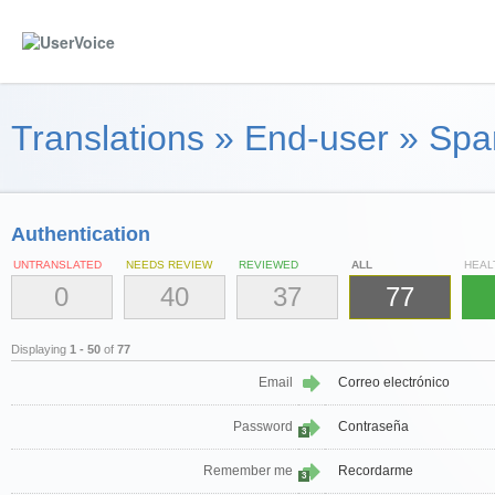
Translations
»
End-user
»
Spa
Authentication
UNTRANSLATED
NEEDS REVIEW
REVIEWED
ALL
HEAL
0
40
37
77
Displaying
1 - 50
of
77
Email
Correo electrónico
Password
Contraseña
3
Remember me
Recordarme
3