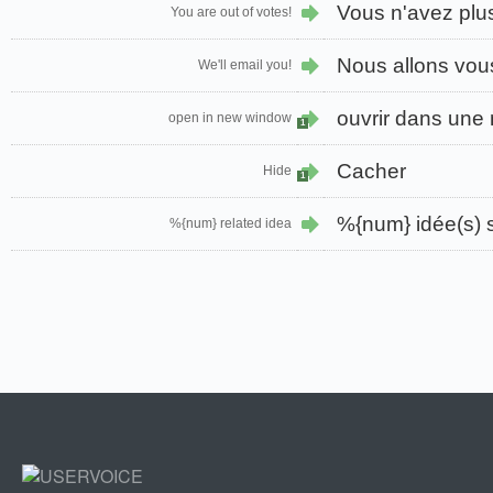
Vous n'avez plus
You are out of votes!
Nous allons vous
We'll email you!
ouvrir dans une 
open in new window
1
Cacher
Hide
1
%{num} idée(s) s
%{num} related idea