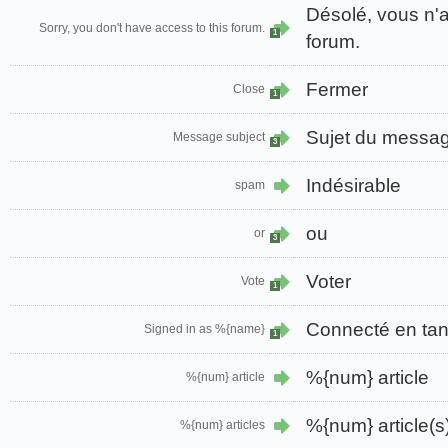
Désolé, vous n'
Sorry, you don't have access to this forum.
1
forum.
Fermer
Close
1
Sujet du messa
Message subject
3
Indésirable
spam
ou
or
3
Voter
Vote
1
Connecté en ta
Signed in as %{name}
1
%{num} article
%{num} article
%{num} article(s
%{num} articles