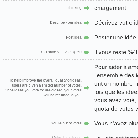
chargement
thinking
Décrivez votre i
Describe your idea
Poster une idée
Post idea
Il vous reste %{1
You have %{1:votes} left!
Pour aider à amél
l'ensemble des id
To help improve the overall quality of ideas,
ont un nombre li
users are given a limited number of votes.
Once ideas you vote for are closed, your votes
fois que les idée
will be returned to you.
vous avez voté, 
quota de votes v
Vous n'avez plu
You're out of votes