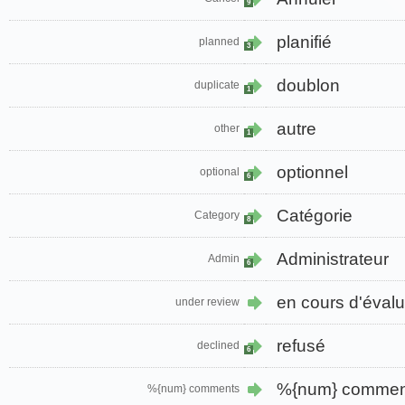
9
planifié
planned
3
doublon
duplicate
1
autre
other
1
optionnel
optional
6
Catégorie
Category
8
Administrateur
Admin
6
en cours d'évalu
under review
refusé
declined
6
%{num} commen
%{num} comments