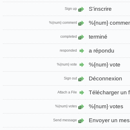
S'inscrire
Sign up
1
%{num} commen
%{num} comment
3
terminé
completed
2
a répondu
responded
%{num} vote
%{num} vote
Déconnexion
Sign out
3
Télécharger un f
Attach a File
%{num} votes
%{num} votes
1
Envoyer un me
Send message
3