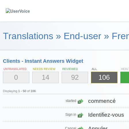
Translations
»
End-user
»
Fren
Clients - Instant Answers Widget
UNTRANSLATED
NEEDS REVIEW
REVIEWED
ALL
HEAL
0
14
92
106
Displaying
1 - 50
of
106
commencé
started
6
Identifiez-vous
Sign in
12
Annuler
Cancel