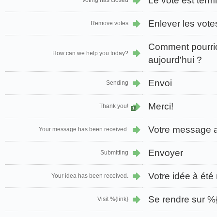
Le vote est term
Voting has closed
Enlever les vote
Remove votes
Comment pourri
How can we help you today?
aujourd'hui ?
Envoi
Sending
Merci!
Thank you!
1
Votre message a
Your message has been received.
Envoyer
Submitting
Votre idée à été
Your idea has been received.
Se rendre sur %{
Visit %{link}