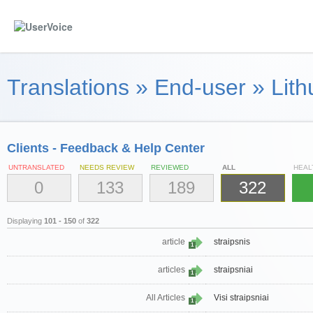
Translations
»
End-user
»
Lith
Clients - Feedback & Help Center
UNTRANSLATED
NEEDS REVIEW
REVIEWED
ALL
HEAL
0
133
189
322
Displaying
101 - 150
of
322
article
straipsnis
1
articles
straipsniai
1
All Articles
Visi straipsniai
1