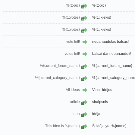
%{topic}
%{topic}
1
%{1:votes}
%{1: kiekis}
1
%{1:votes}
%{1: kiekis}
1
vote left!
nepanaudotas balsas!
votes left!
balsai dar nepanaudoti!
%{current_forum_name}
%{current_forum_name}
1
%{current_category_name}
%{current_category_nam
1
All ideas
Visos idėjos
article
straipsnis
1
idea
idėja
1
This idea is %{name}
Ši idėja yra %{name}
1