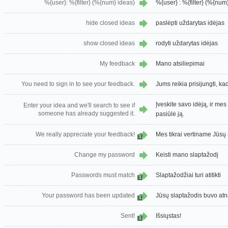
%{user}: %{filter} (%{num} ideas)
%{user} : %{filter} (%{num}
hide closed ideas
paslėpti uždarytas idėjas
show closed ideas
rodyti uždarytas idėjas
My feedback
Mano atsiliepimai
You need to sign in to see your feedback.
Jums reikia prisijungti, k
Įveskite savo idėją, ir me
Enter your idea and we'll search to see if
someone has already suggested it.
pasiūlė ją.
We really appreciate your feedback!
Mes tikrai vertiname Jūsų 
1
Change my password
Keisti mano slaptažodį
Passwords must match
Slaptažodžiai turi atitikti
1
Your password has been updated
Jūsų slaptažodis buvo atn
1
Sent!
Išsiųstas!
1