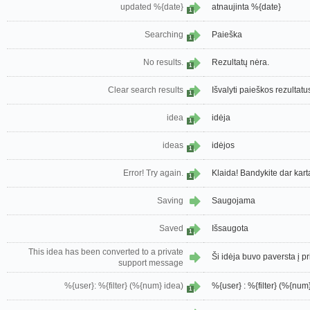
updated %{date}
atnaujinta %{date}
1
Searching
Paieška
1
No results.
Rezultatų nėra.
1
Clear search results
Išvalyti paieškos rezultatu
1
idea
idėja
1
ideas
idėjos
1
Error! Try again.
Klaida! Bandykite dar kart
1
Saving
Saugojama
Saved
Išsaugota
1
This idea has been converted to a private
Ši idėja buvo paversta į pr
support message
%{user}: %{filter} (%{num} idea)
%{user} : %{filter} (%{num}
1