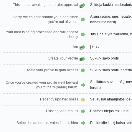
This idea is awaiting moderator approval
Ši idėja laukia moderatori
1
Atsiprašome, mes negalėjo
Sorry, we couldn't submit your idea since
you're out of votes.
nebeturite balsų.
Your idea is being processed and will appear
Jūsų idėja yra tvarkoma, i
shortly
Top
Į viršų
1
Create Your Profile
Sukurk savo profilį
1
Create your profile to gain access
Sukurk savo profilį norėd
Susikūrus savo profilį, m
Once you've created your profile we'll forward
you to the %{name} forum.
forumą.
Recently updated ideas
Vėliausiai atnaujintos idė
Existing idea results
Esamos idėjos rezultatai
Select the amount of votes for this idea
Pasirinkite kiekį balsų skirs