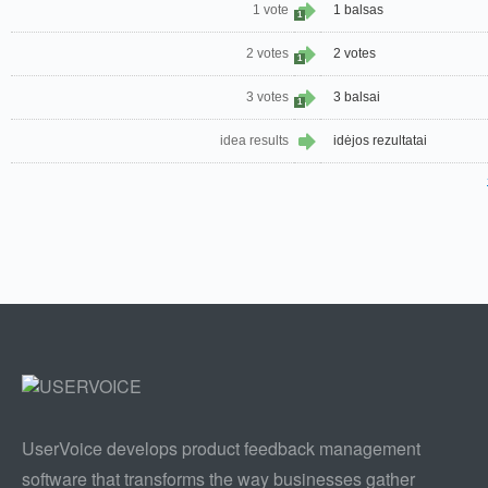
1 vote
1 balsas
1
2 votes
2 votes
1
3 votes
3 balsai
1
idea results
idėjos rezultatai
UserVoice develops product feedback management
software that transforms the way businesses gather