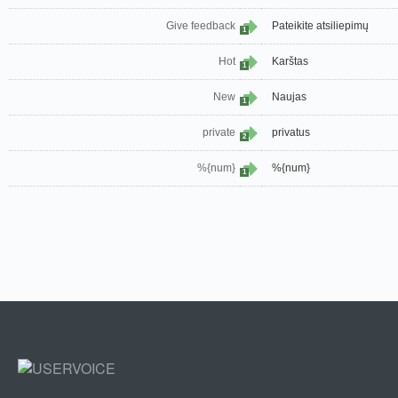
Give feedback
Pateikite atsiliepimų
1
Hot
Karštas
1
New
Naujas
1
private
privatus
2
%{num}
%{num}
1