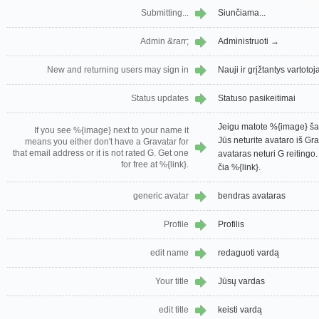
Submitting...
Siunčiama...
Admin &rarr;
Administruoti →
New and returning users may sign in
Nauji ir grįžtantys vartotoja
Status updates
Statuso pasikeitimai
Jeigu matote %{image} šal
If you see %{image} next to your name it
Jūs neturite avataro iš Gr
means you either don't have a Gravatar for
that email address or it is not rated G. Get one
avataras neturi G reiting
for free at %{link}.
čia %{link}.
generic avatar
bendras avataras
Profile
Profilis
edit name
redaguoti vardą
Your title
Jūsų vardas
edit title
keisti vardą