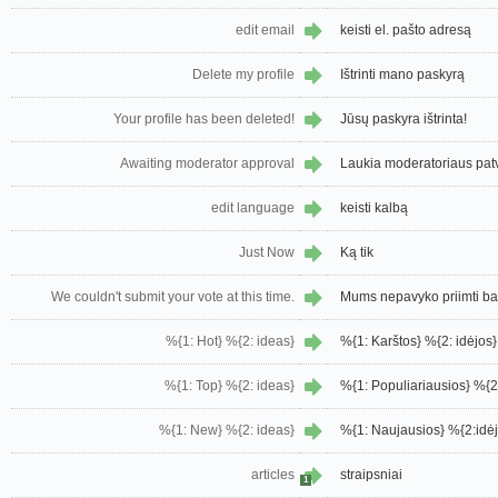
edit email
keisti el. pašto adresą
Delete my profile
Ištrinti mano paskyrą
Your profile has been deleted!
Jūsų paskyra ištrinta!
Awaiting moderator approval
Laukia moderatoriaus patv
edit language
keisti kalbą
Just Now
Ką tik
We couldn't submit your vote at this time.
Mums nepavyko priimti ba
%{1: Hot} %{2: ideas}
%{1: Karštos} %{2: idėjos}
%{1: Top} %{2: ideas}
%{1: Populiariausios} %{2:
%{1: New} %{2: ideas}
%{1: Naujausios} %{2:idėj
articles
straipsniai
1