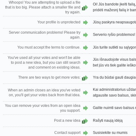
Whoops! You are attempting to upload a file
Oi! Jūs bandote įkelti fail
that is too big. Please attach a smaller file and
1
pridėti mažesnį failą ir ba
try again.
Your profile is unprotected
Jūsų paskyra neapsaugot
Server communication problems! Please try
Serverio ryšio problemos! 
again.
You must accept the terms to continue.
Jūs turite sutikti su sąlygo
You've used all your votes and won't be able
Jūs išnaudojote visus balsų
to post a new idea, but you can still search
bet jūs vis tiek galite ieš
and comment on existing ideas.
There are two ways to get more votes:
Yra du būdai gauti daugia
1
Kai administratorius uždaro
When an admin closes an idea you've voted
on, you'll get your votes back from that idea.
atgausite savo balsus, skirt
You can remove your votes from an open idea
Galite nuimti savo balsus 
you support.
Post a new idea
Rašyti naują idėją
1
Contact support
Susisiekite su mumis