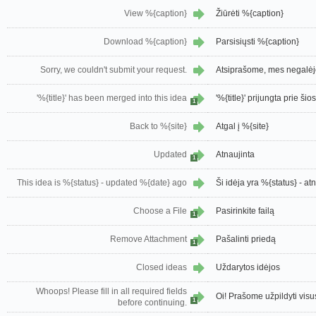
View %{caption}
Žiūrėti %{caption}
Download %{caption}
Parsisiųsti %{caption}
Sorry, we couldn't submit your request.
Atsiprašome, mes negalėj
'%{title}' has been merged into this idea
'%{title}' prijungta prie šio
1
Back to %{site}
Atgal į %{site}
Updated
Atnaujinta
1
This idea is %{status} - updated %{date} ago
Ši idėja yra %{status} - at
Choose a File
Pasirinkite failą
1
Remove Attachment
Pašalinti priedą
1
Closed ideas
Uždarytos idėjos
Whoops! Please fill in all required fields
Oi! Prašome užpildyti visus
1
before continuing.