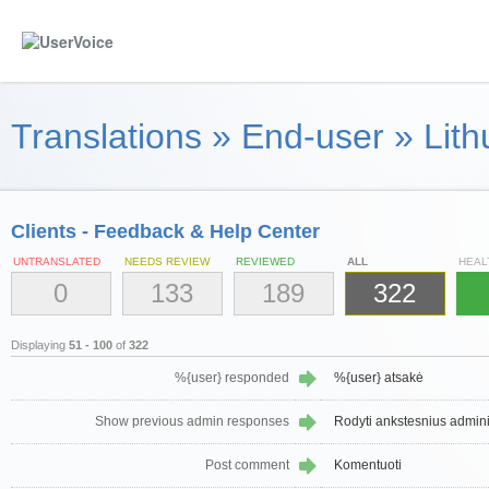
Translations
»
End-user
»
Lith
Clients - Feedback & Help Center
UNTRANSLATED
NEEDS REVIEW
REVIEWED
ALL
HEAL
0
133
189
322
Displaying
51 - 100
of
322
%{user} responded
%{user} atsakė
Show previous admin responses
Rodyti ankstesnius admini
Post comment
Komentuoti