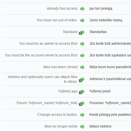
already has access
jau turi prieigą
You have run out of votes.
Jums nebeliko balsų.
Standard
Standartas
1
You must be an admin to access this!
Jūs turite būti administrato
You must be the account owner to access this!
Jūs turite būti sąskaitos sa
Idea has been closed
Idėja buvo buvo panaikint
Admins and optionally users can attach files
Adminai ir pasirinktinai var
1
to ideas.
%{time} ago
%{time} prieš
1
Forum: %{forum_name} %{forum_link}
Forumas: %{forum_name}
1
Change access to kudos.
Keisti prieigą prie padėko
Idea no longer exists
Idėjos nebėra