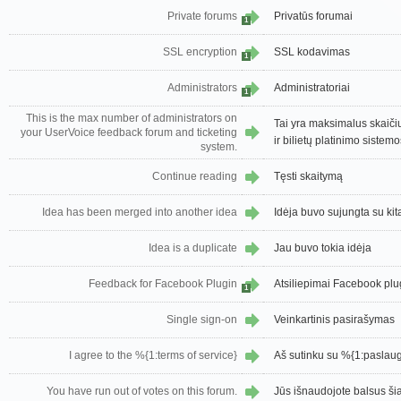
Private forums
Privatūs forumai
1
SSL encryption
SSL kodavimas
1
Administrators
Administratoriai
1
This is the max number of administrators on
Tai yra maksimalus skaiči
your UserVoice feedback forum and ticketing
ir bilietų platinimo sistemo
system.
Continue reading
Tęsti skaitymą
Idea has been merged into another idea
Idėja buvo sujungta su kit
Idea is a duplicate
Jau buvo tokia idėja
Feedback for Facebook Plugin
Atsiliepimai Facebook plu
1
Single sign-on
Veinkartinis pasirašymas
I agree to the %{1:terms of service}
Aš sutinku su %{1:paslaug
You have run out of votes on this forum.
Jūs išnaudojote balsus š