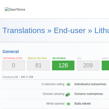
Translations
»
End-user
»
Lith
General
UNTRANSLATED
NEEDS REVIEW
REVIEWED
ALL
HEAL
0
81
128
209
Displaying
51 - 100
of
128
Customize voting
Individualus balsavimas
Domain aliasing
Domeno nukreipimas
1
White labeled
Balta etiketė