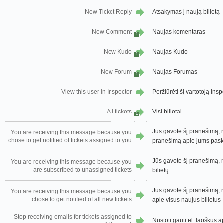
New Ticket Reply
Atsakymas į naują bilietą
New Comment
Naujas komentaras
1
New Kudo
Naujas Kudo
1
New Forum
Naujas Forumas
1
View this user in Inspector
Peržiūrėti šį vartotoją Insp
All tickets
Visi bilietai
1
Jūs gavote šį pranešimą, n
You are receiving this message because you
chose to get notified of tickets assigned to you
pranešimą apie jums paski
Jūs gavote šį pranešimą, 
You are receiving this message because you
are subscribed to unassigned tickets
bilietų
Jūs gavote šį pranešimą, 
You are receiving this message because you
chose to get notified of all new tickets
apie visus naujus bilietus
Stop receiving emails for tickets assigned to
Nustoti gauti el. laoškus a