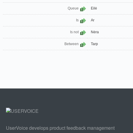
Queue
Eilė
1
Is
Ar
1
Is not
Nėra
1
Between
Tarp
1
UserVoice develops product feedback management