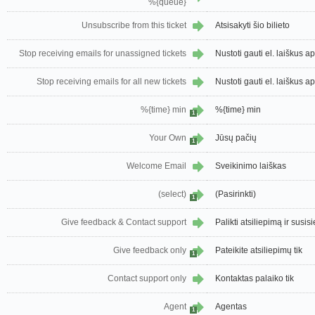
%{queue}
Unsubscribe from this ticket
Atsisakyti šio bilieto
Stop receiving emails for unassigned tickets
Nustoti gauti el. laiškus ap
Stop receiving emails for all new tickets
Nustoti gauti el. laiškus a
%{time} min
%{time} min
1
Your Own
Jūsų pačių
1
Welcome Email
Sveikinimo laiškas
(select)
(Pasirinkti)
1
Give feedback & Contact support
Palikti atsiliepimą ir susis
Give feedback only
Pateikite atsiliepimų tik
1
Contact support only
Kontaktas palaiko tik
Agent
Agentas
1