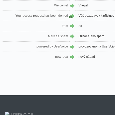
Welcome!
Vítejte!
Your access request has been denied
Váš požadavek k přístupu 
2
from
od
Mark as Spam
Označit jako spam
powered by UserVoice
provozováno na UserVoic
new idea
nový nápad