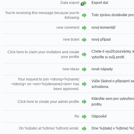
Data export
Export dat
3
You're receiving this message because you're
Tuto zprávu dostáváte prot
following
new comment
nový komentář
new ticket
nový případ
Chete-li využít pozvánky, k
Click here to claim your invitation and create
your profile
vytvořte si svůj profil.
new ideas
nové nápady
Your request to join <strong>%{name}
Váše žádost o připojení s
</strong> on <em>%{sitename}</em> has
schválena.
been approved.
Klikněte sem pro vytvořen
Click here to create your admin profile
profilu
Re
Odpověď
On %{date} at %{time} %{from} wrote:
Dne %{date} v %{time} %{