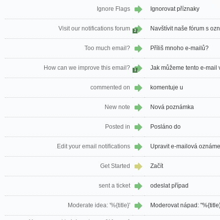
Ignore Flags
Ignorovat příznaky
Visit our notifications forum
Navštívit naše fórum s o
2
Too much email?
Příliš mnoho e-mailů?
How can we improve this email?
Jak můžeme tento e-mail v
1
commented on
komentuje u
New note
Nová poznámka
Posted in
Posláno do
Edit your email notifications
Upravit e-mailová oznáme
Get Started
Začít
sent a ticket
odeslat případ
Moderate idea: '%{title}'
Moderovat nápad: "%{title