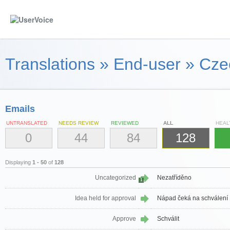
Translations
»
End-user
»
Cze
Emails
UNTRANSLATED
NEEDS REVIEW
REVIEWED
ALL
HEAL
0
44
84
128
Displaying
1 - 50
of
128
Uncategorized
Nezatříděno
1
Idea held for approval
Nápad čeká na schválení
Approve
Schválit