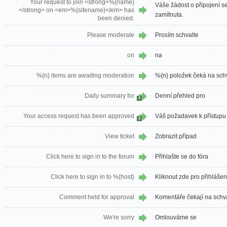
Your request to join <strong>%{name}
Váše žádost o připojení s
</strong> on <em>%{sitename}</em> has
zamítnuta.
been denied.
Please moderate
Prosím schvalte
on
na
%{n} items are awaiting moderation
%{n} položek čeká na sc
Daily summary for
Denní přehled pro
2
Your access request has been approved
Váš požadavek k přístupu
2
View ticket
Zobrazit případ
Click here to sign in to the forum
Přihlašte se do fóra
Click here to sign in to %{host}
Kliknout zde pro přihlášen
Comment held for approval
Komentáře čekají na schv
We're sorry
Omlouváme se