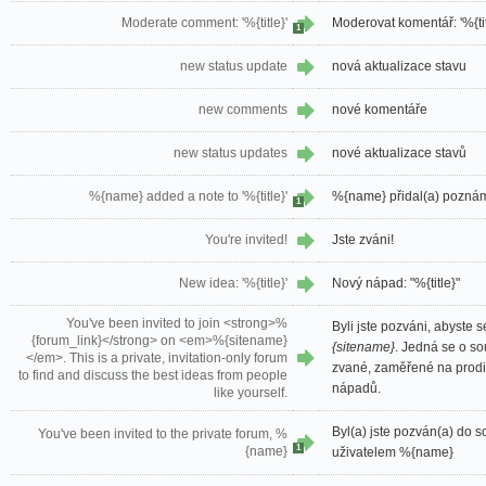
Moderate comment: '%{title}'
Moderovat komentář: '%{tit
1
new status update
nová aktualizace stavu
new comments
nové komentáře
new status updates
nové aktualizace stavů
%{name} added a note to '%{title}'
%{name} přidal(a) poznámk
1
You're invited!
Jste zváni!
New idea: '%{title}'
Nový nápad: "%{title}"
You've been invited to join <strong>%
Byli jste pozváni, abyste se
{forum_link}</strong> on <em>%{sitename}
{sitename}
. Jedná se o s
</em>. This is a private, invitation-only forum
zvané, zaměřené na prodi
to find and discuss the best ideas from people
nápadů.
like yourself.
Byl(a) jste pozván(a) do 
You've been invited to the private forum, %
1
{name}
uživatelem %{name}