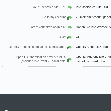
Your UserVoice site URL
Ihre UserVoice Site-URL
Go to my account
Zu meinem Account gehe
1
Forgot your site's address?
Haben Sie Ihre Website-
Okay
Ok
1
OpenID authentication failed: %{message}
OpenID Authentifizierung
1
OpenID-Authentifizierungsa
OpenID authentication provider for %
1
{provider} is currently unavailable
derzeit nicht verfügbar