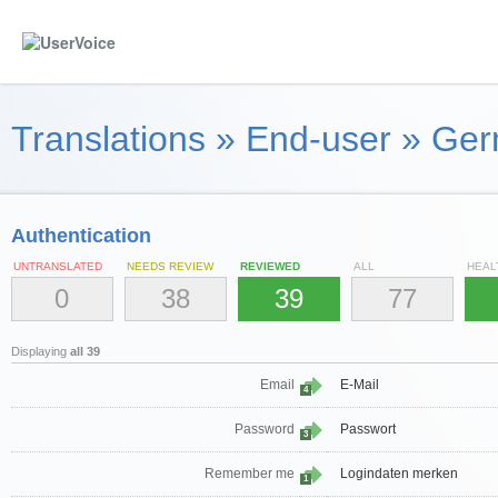
Translations
»
End-user
»
Ger
Authentication
UNTRANSLATED
NEEDS REVIEW
REVIEWED
ALL
HEAL
0
38
39
77
Displaying
all 39
Email
E-Mail
4
Password
Passwort
3
Remember me
Logindaten merken
1