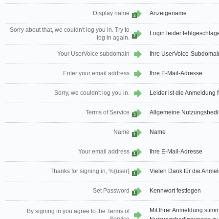
Display name
Anzeigename
2
Sorry about that, we couldn't log you in. Try to
Login leider fehlgeschlage
2
log in again.
Your UserVoice subdomain
Ihre UserVoice-Subdomai
Enter your email address
Ihre E-Mail-Adresse
Sorry, we couldn't log you in.
Leider ist die Anmeldung 
Terms of Service
Allgemeine Nutzungsbed
3
Name
Name
1
Your email address
Ihre E-Mail-Adresse
1
Thanks for signing in, %{user}
Vielen Dank für die Anme
1
Set Password
Kennwort festlegen
1
Mit Ihrer Anmeldung stim
By signing in you agree to the Terms of