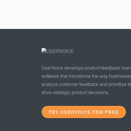
UserVoice develops product feedback ma
software that transforms the way businesse
analyze customer feedback and prioritize fe
drive strategic product decisions.
TRY USERVOICE FOR FREE