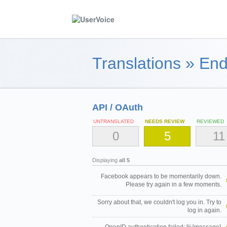
Translations
»
End
API / OAuth
UNTRANSLATED
NEEDS REVIEW
REVIEWED
0
5
11
Displaying
all 5
Facebook appears to be momentarily down.
Please try again in a few moments.
Sorry about that, we couldn't log you in. Try to
log in again.