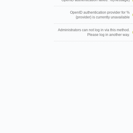
OpenID authentication failed: %{message}
OpenID authentication provider for %
{provider} is currently unavailable
Administrators can not log in via this method.
Please log in another way.