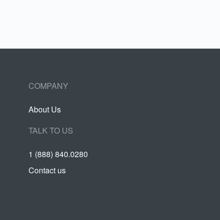
COMPANY
About Us
TALK TO US
1 (888) 840.0280
Contact us