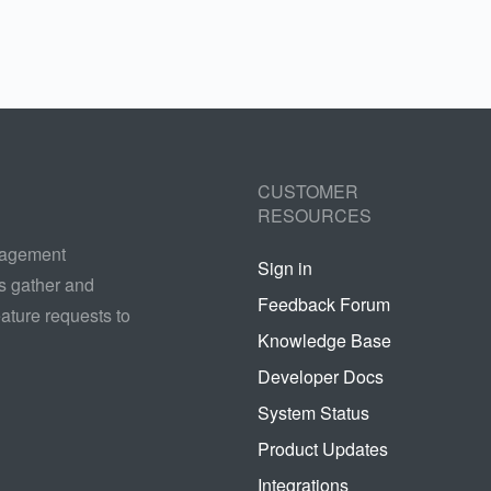
CUSTOMER
RESOURCES
nagement
Sign in
s gather and
Feedback Forum
ature requests to
Knowledge Base
Developer Docs
System Status
Product Updates
Integrations